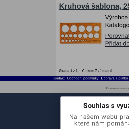
Kruhová šablona, 25
Výrobce
Katalogo
Porovna
Přidat d
Strana
1
z
1
Celkem
7
záznamů
Kontakt
|
Obchodní podmínky
|
Doprava a platba
Provozováno na sy
Souhlas s vyu
Na našem webu pra
které nám pomáhaj