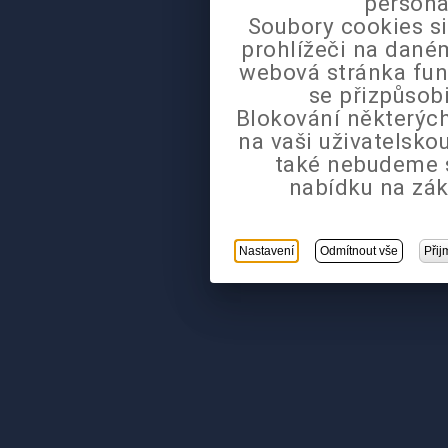
persona
Soubory cookies si
prohlížeči na daném
webová stránka fun
se přizpůsob
Blokování některých
na vaši uživatelsk
také nebudeme 
nabídku na zák
Nastavení
Odmítnout vše
Přij