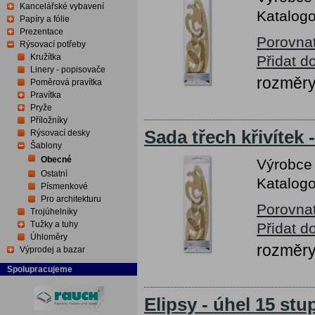
Kancelářské vybavení
Katalogo
Papíry a fólie
Prezentace
Porovna
Rýsovací potřeby
Kružítka
Přidat d
Linery - popisovače
rozměry
Poměrová pravítka
Pravítka
Pryže
Příložníky
Sada třech křivítek 
Rýsovací desky
Šablony
Obecné
Výrobce
Ostatní
Katalogo
Písmenkové
Pro architekturu
Porovna
Trojúhelníky
Tužky a tuhy
Přidat d
Úhloměry
rozměry
Výprodej a bazar
Spolupracujeme
Elipsy - úhel 15 stu