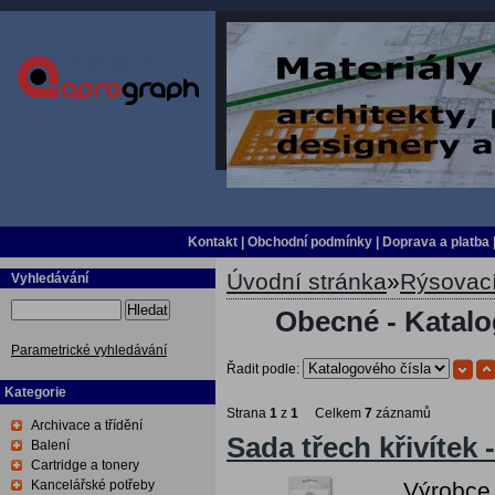
Kontakt
|
Obchodní podmínky
|
Doprava a platba
Úvodní stránka
»
Rýsovací
Vyhledávání
Hledat
Obecné - Katalo
Parametrické vyhledávání
Řadit podle:
Kategorie
Strana
1
z
1
Celkem
7
záznamů
Archivace a třídění
Sada třech křivítek 
Balení
Cartridge a tonery
Kancelářské potřeby
Výrobce