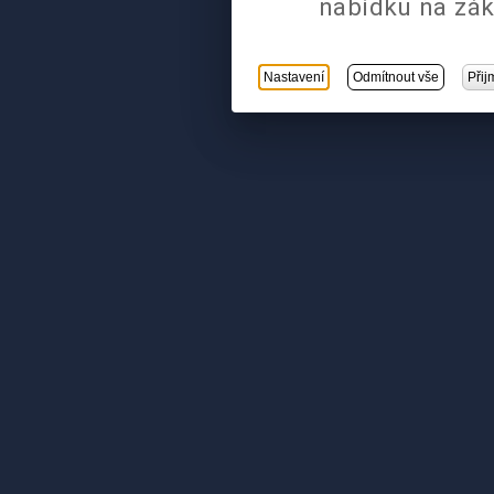
nabídku na zák
Nastavení
Odmítnout vše
Přij