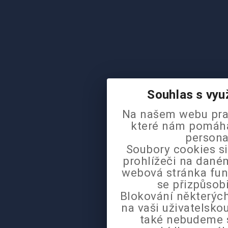
Souhlas s vyu
Na našem webu pra
které nám pomáhaj
persona
Soubory cookies si
prohlížeči na daném
webová stránka fun
se přizpůsob
Blokování některých
na vaši uživatelsk
také nebudeme 