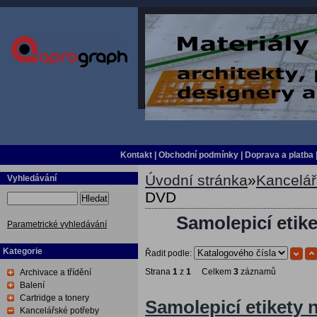
Kontakt
|
Obchodní podmínky
|
Doprava a platba
Úvodní stránka
»
Kancelář
Vyhledávání
DVD
Hledat
Samolepicí etik
Parametrické vyhledávání
Kategorie
Řadit podle:
Strana
1
z
1
Celkem
3
záznamů
Archivace a třídění
Balení
Cartridge a tonery
Samolepicí etikety
Kancelářské potřeby