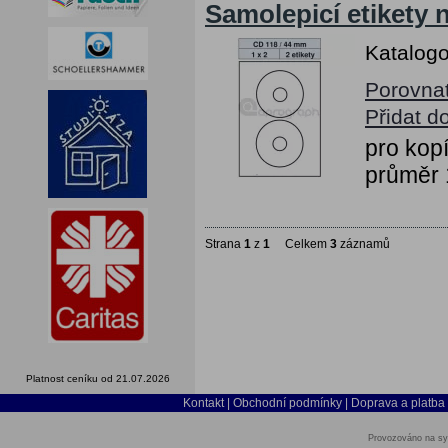
Samolepicí etikety
Katalogo
Porovna
Přidat d
pro kopí
průměr
Strana
1
z
1
Celkem
3
záznamů
Platnost ceníku od 21.07.2026
Kontakt
|
Obchodní podmínky
|
Doprava a platba
Provozováno na sy