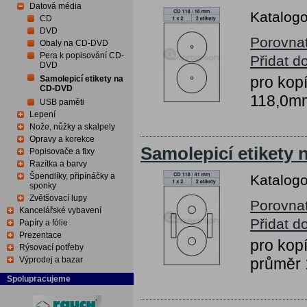
Datová média
Katalogo
CD
DVD
Porovna
Obaly na CD-DVD
Pera k popisování CD-
Přidat d
DVD
pro kopí
Samolepicí etikety na
CD-DVD
118,0m
USB paměti
Lepení
Nože, nůžky a skalpely
Opravy a korekce
Samolepicí etikety
Popisovače a fixy
Razítka a barvy
Špendlíky, připínáčky a
Katalogo
sponky
Zvětšovací lupy
Porovna
Kancelářské vybavení
Přidat d
Papíry a fólie
Prezentace
pro kopí
Rýsovací potřeby
Výprodej a bazar
průměr
Spolupracujeme