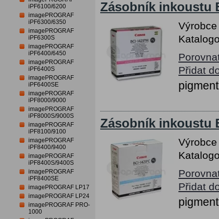
Zásobník inkoustu
iPF6100/6200
imagePROGRAF
iPF6300/6350
Výrobce
imagePROGRAF
Katalogo
iPF6300S
imagePROGRAF
iPF6400/6450
Porovna
imagePROGRAF
Přidat d
iPF6400S
imagePROGRAF
pigment
iPF6400SE
imagePROGRAF
iPF8000/9000
imagePROGRAF
iPF8000S/9000S
Zásobník inkoustu 
imagePROGRAF
iPF8100/9100
Výrobce
imagePROGRAF
iPF8400/9400
Katalogo
imagePROGRAF
iPF8400S/9400S
Porovna
imagePROGRAF
iPF8400SE
Přidat d
imagePROGRAF LP17
imagePROGRAF LP24
pigment
imagePROGRAF PRO-
1000