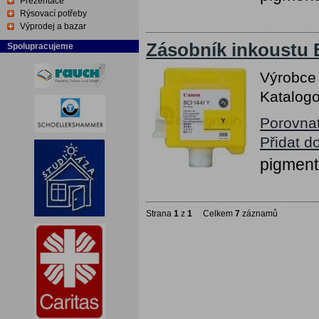
Prezentace
Rýsovací potřeby
Výprodej a bazar
Zásobník inkoustu 
Spolupracujeme
Výrobce
Katalogo
Porovna
Přidat d
pigment
Strana
1
z
1
Celkem
7
záznamů