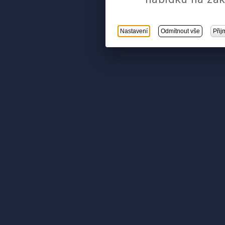
Nastavení
Odmítnout vše
Přij