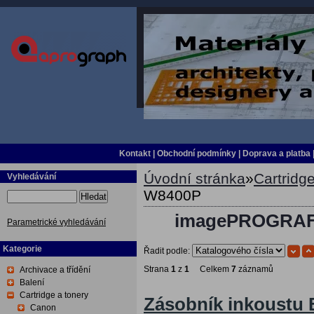
Kontakt
|
Obchodní podmínky
|
Doprava a platba
Úvodní stránka
»
Cartridge
Vyhledávání
W8400P
Hledat
imagePROGRAF 
Parametrické vyhledávání
Kategorie
Řadit podle:
Strana
1
z
1
Celkem
7
záznamů
Archivace a třídění
Balení
Cartridge a tonery
Zásobník inkoustu 
Canon