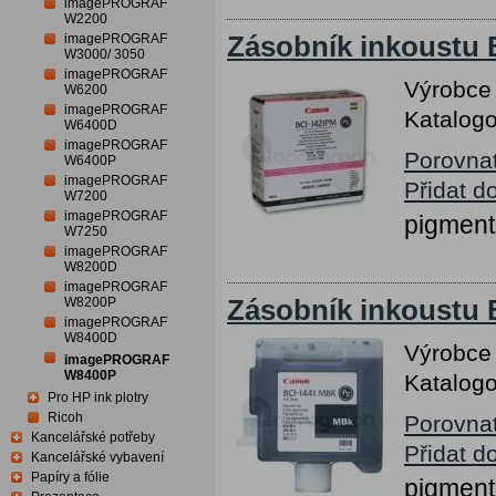
imagePROGRAF
W2200
imagePROGRAF
Zásobník inkoustu
W3000/ 3050
imagePROGRAF
Výrobce
W6200
imagePROGRAF
Katalogo
W6400D
imagePROGRAF
Porovna
W6400P
imagePROGRAF
Přidat d
W7200
imagePROGRAF
pigment
W7250
imagePROGRAF
W8200D
imagePROGRAF
W8200P
Zásobník inkoustu 
imagePROGRAF
W8400D
Výrobce
imagePROGRAF
W8400P
Katalogo
Pro HP ink plotry
Ricoh
Porovna
Kancelářské potřeby
Přidat d
Kancelářské vybavení
Papíry a fólie
pigment