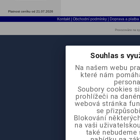
Platnost ceníku od 21.07.2026
Kontakt
|
Obchodní podmínky
|
Doprava a platba
Provozováno na sy
Souhlas s vyu
Na našem webu pra
které nám pomáhaj
persona
Soubory cookies si
prohlížeči na daném
webová stránka fun
se přizpůsob
Blokování některých
na vaši uživatelsk
také nebudeme 
nabídku na zák