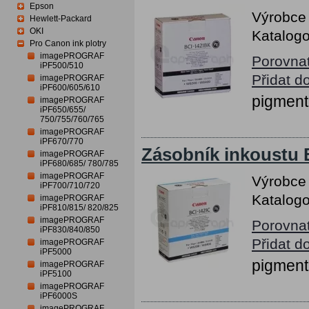
Epson
Výrobce
Hewlett-Packard
OKI
Katalogo
Pro Canon ink plotry
imagePROGRAF
Porovna
iPF500/510
Přidat d
imagePROGRAF
iPF600/605/610
pigment
imagePROGRAF
iPF650/655/
750/755/760/765
imagePROGRAF
iPF670/770
Zásobník inkoustu 
imagePROGRAF
iPF680/685/ 780/785
imagePROGRAF
Výrobce
iPF700/710/720
Katalogo
imagePROGRAF
iPF810/815/ 820/825
imagePROGRAF
Porovna
iPF830/840/850
Přidat d
imagePROGRAF
iPF5000
pigment
imagePROGRAF
iPF5100
imagePROGRAF
iPF6000S
imagePROGRAF