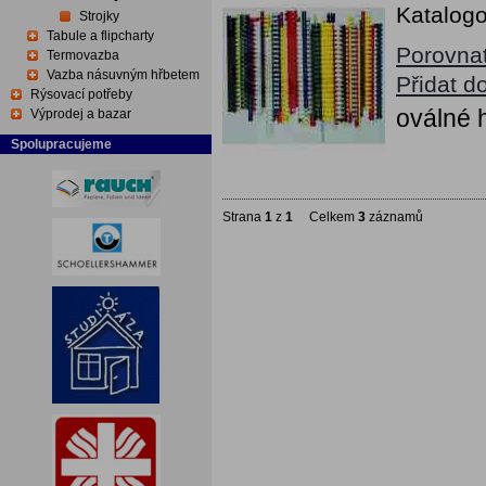
Katalogo
Strojky
Tabule a flipcharty
Porovna
Termovazba
Vazba násuvným hřbetem
Přidat d
Rýsovací potřeby
oválné h
Výprodej a bazar
Spolupracujeme
Strana
1
z
1
Celkem
3
záznamů