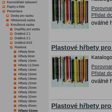
Kancelářské vybavení
Papíry a fólie
Porovna
Prezentace
Přidat d
Desky pro vazbu
Hřebenová vazba
oválné h
Kroužková vazba
Doplňky pro vazbu
Drátěná 2:1
Drátěná 3:1
Drátěná 9/16
Plastové hřbety pr
Plastová
Hřbety 6mm
Katalogo
Hřbety 8mm
Hřbety 10mm
Hřbety 12,5mm
Porovna
Hřbety 14mm
Přidat d
Hřbety 16mm
Hřbety 19mm
oválné h
Hřbety 22mm
Hřbety 25mm
Hřbety 28mm
Hřbety 32mm
Hřbety 38mm
Plastové hřbety pr
Hřbety 45mm
Hřbety 51mm