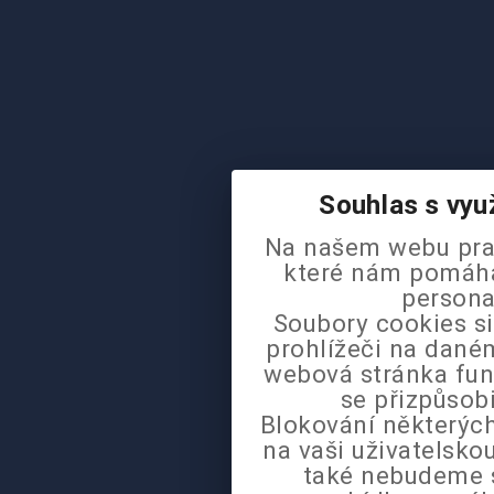
Souhlas s vyu
Na našem webu pra
které nám pomáhaj
persona
Soubory cookies si
prohlížeči na daném
webová stránka fun
se přizpůsob
Blokování některých
na vaši uživatelsk
také nebudeme 