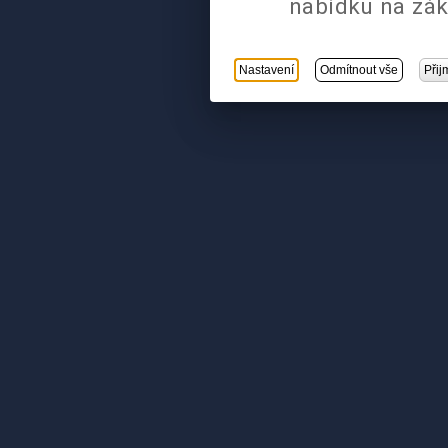
nabídku na zák
Nastavení
Odmítnout vše
Přij