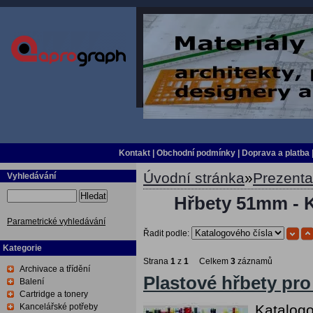
Kontakt
|
Obchodní podmínky
|
Doprava a platba
Úvodní stránka
»
Prezent
Vyhledávání
Hledat
Hřbety 51mm - 
Parametrické vyhledávání
Řadit podle:
Kategorie
Strana
1
z
1
Celkem
3
záznamů
Archivace a třídění
Plastové hřbety pr
Balení
Cartridge a tonery
Kancelářské potřeby
Katalogo