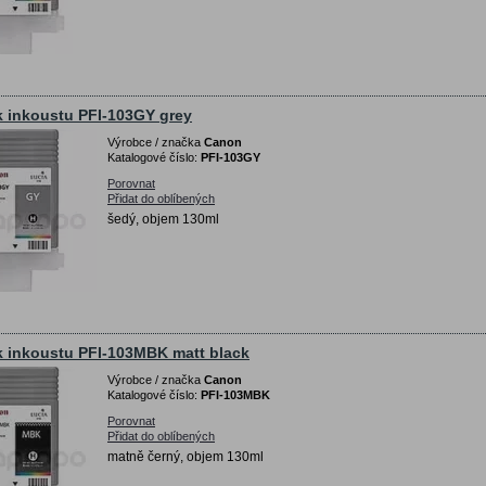
 inkoustu PFI-103GY grey
Výrobce / značka
Canon
Katalogové číslo:
PFI-103GY
Porovnat
Přidat do oblíbených
šedý, objem 130ml
 inkoustu PFI-103MBK matt black
Výrobce / značka
Canon
Katalogové číslo:
PFI-103MBK
Porovnat
Přidat do oblíbených
matně černý, objem 130ml