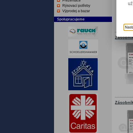
Prezentace
už
Rýsovací potřeby
Výprodej a bazar
Spolupracujeme
Nast
Zásobní
Zásobník