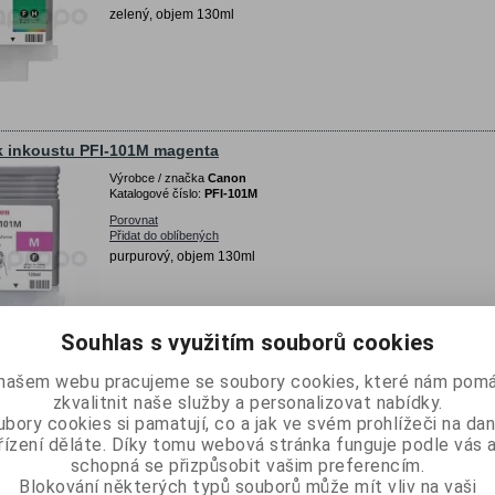
zelený, objem 130ml
 inkoustu PFI-101M magenta
Výrobce / značka
Canon
Katalogové číslo:
PFI-101M
Porovnat
Přidat do oblíbených
purpurový, objem 130ml
Souhlas s využitím souborů cookies
našem webu pracujeme se soubory cookies, které nám pomá
 inkoustu PFI-101PC photo cyan
zkvalitnit naše služby a personalizovat nabídky.
bory cookies si pamatují, co a jak ve svém prohlížeči na d
Výrobce / značka
Canon
Katalogové číslo:
PFI-101PC
řízení děláte. Díky tomu webová stránka funguje podle vás a
schopná se přizpůsobit vašim preferencím.
Porovnat
Přidat do oblíbených
Blokování některých typů souborů může mít vliv na vaši