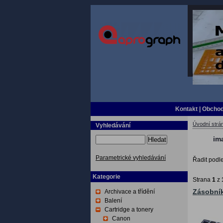
Kontakt
|
Obchod
Úvodní strá
Vyhledávání
im
Hledat
Parametrické vyhledávání
Řadit podl
Kategorie
Strana
1
z
Archivace a třídění
Zásobní
Balení
Cartridge a tonery
Canon