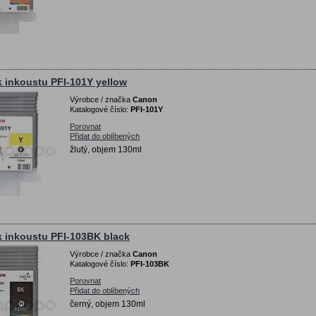
 inkoustu PFI-101Y yellow
Výrobce / značka
Canon
Katalogové číslo:
PFI-101Y
Porovnat
Přidat do oblíbených
žlutý, objem 130ml
 inkoustu PFI-103BK black
Výrobce / značka
Canon
Katalogové číslo:
PFI-103BK
Porovnat
Přidat do oblíbených
černý, objem 130ml