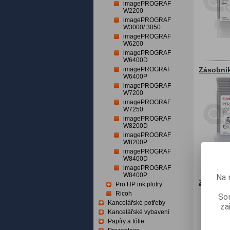
imagePROGRAF
W2200
imagePROGRAF
W3000/ 3050
imagePROGRAF
W6200
imagePROGRAF
W6400D
imagePROGRAF
Zásobník
W6400P
imagePROGRAF
W7200
imagePROGRAF
W7250
imagePROGRAF
W8200D
imagePROGRAF
W8200P
imagePROGRAF
W8400D
imagePROGRAF
W8400P
Na 
Zásobník
Pro HP ink plotry
Ricoh
Sou
Kancelářské potřeby
za
Kancelářské vybavení
Papíry a fólie