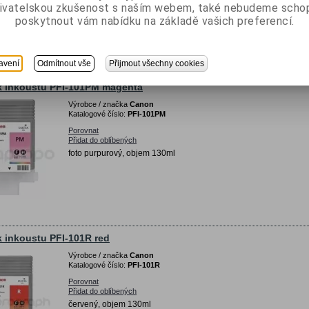
foto azurový, objem 130ml
ivatelskou zkušenost s naším webem, také nebudeme scho
poskytnout vám nabídku na základě vašich preferencí.
avení
Odmítnout vše
Přijmout všechny cookies
k inkoustu PFI-101PM magenta
Výrobce / značka
Canon
Katalogové číslo:
PFI-101PM
Porovnat
Přidat do oblíbených
foto purpurový, objem 130ml
 inkoustu PFI-101R red
Výrobce / značka
Canon
Katalogové číslo:
PFI-101R
Porovnat
Přidat do oblíbených
červený, objem 130ml