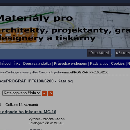
ní podmínky
|
Doprava a platba
|
Průvodce e-shopem
|
Rady a tipy
| Cookies
| 
nka
»
Cartridge a tonery
»
Pro Canon ink plotry
»
imagePROGRAF iPF6100/6200
agePROGRAF iPF6100/6200 - Katalog
e:
1
Celkem
14
záznamů
k odpadního inkoustu MC-16
Výrobce / značka
Canon
Katalogové číslo:
MC-16