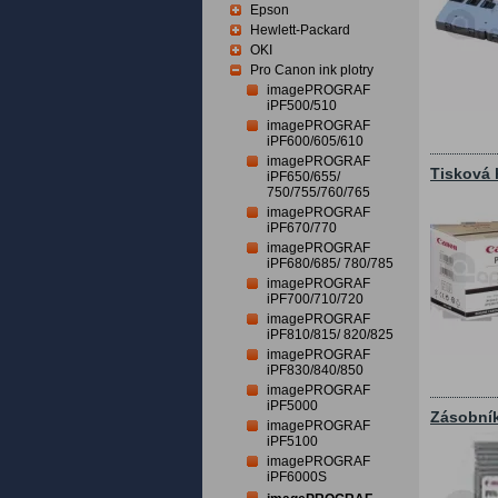
Epson
Hewlett-Packard
OKI
Pro Canon ink plotry
imagePROGRAF
iPF500/510
imagePROGRAF
iPF600/605/610
imagePROGRAF
Tisková 
iPF650/655/
750/755/760/765
imagePROGRAF
iPF670/770
imagePROGRAF
iPF680/685/ 780/785
imagePROGRAF
iPF700/710/720
imagePROGRAF
iPF810/815/ 820/825
imagePROGRAF
iPF830/840/850
imagePROGRAF
iPF5000
Zásobník
imagePROGRAF
iPF5100
imagePROGRAF
iPF6000S