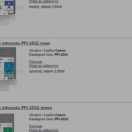
Přidat do oblíbených
modrý, objem 130ml
 inkoustu PFI-101C cyan
Výrobce / značka
Canon
Katalogové číslo:
PFI-101C
Porovnat
Přidat do oblíbených
azurový, objem 130ml
 inkoustu PFI-101G green
Výrobce / značka
Canon
Katalogové číslo:
PFI-101G
Porovnat
Přidat do oblíbených