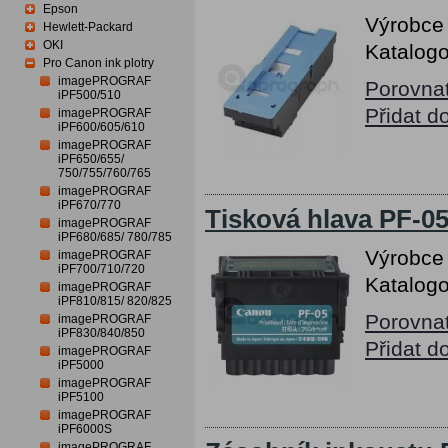
Epson
Výrobce
Hewlett-Packard
OKI
Katalogo
Pro Canon ink plotry
imagePROGRAF
Porovna
iPF500/510
Přidat d
imagePROGRAF
iPF600/605/610
imagePROGRAF
iPF650/655/
750/755/760/765
imagePROGRAF
iPF670/770
Tisková hlava PF-0
imagePROGRAF
iPF680/685/ 780/785
Výrobce
imagePROGRAF
iPF700/710/720
Katalogo
imagePROGRAF
iPF810/815/ 820/825
Porovna
imagePROGRAF
iPF830/840/850
Přidat d
imagePROGRAF
iPF5000
imagePROGRAF
iPF5100
imagePROGRAF
iPF6000S
imagePROGRAF