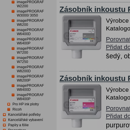
imagePROGRAF
W2200
Zásobník inkoustu 
imagePROGRAF
W3000/ 3050
Výrobce
imagePROGRAF
W6200
Katalogo
imagePROGRAF
W6400D
Porovna
imagePROGRAF
W6400P
Přidat d
imagePROGRAF
W7200
šedý, o
imagePROGRAF
W7250
imagePROGRAF
W8200D
imagePROGRAF
Zásobník inkoustu
W8200P
imagePROGRAF
Výrobce
W8400D
imagePROGRAF
Katalogo
W8400P
Pro HP ink plotry
Porovna
Ricoh
Kancelářské potřeby
Přidat d
Kancelářské vybavení
purpuro
Papíry a fólie