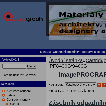
Kontakt
|
Obchodní podmínky
|
Doprava a platba
Úvodní stránka
»
Cartridge
Vyhledávání
iPF8400S/9400S
Hledat
imagePROGRAF i
Parametrické vyhledávání
Kategorie
Řadit podle:
Strana
1
z
1
Celkem
18
záznamů
Archivace a třídění
Balení
Cartridge a tonery
Zásobník odpadníh
Canon