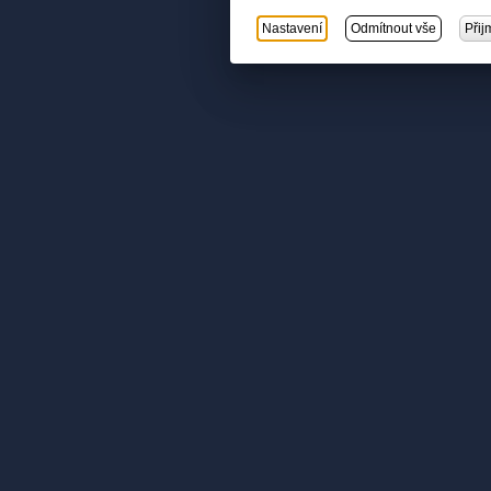
Nastavení
Odmítnout vše
Přij