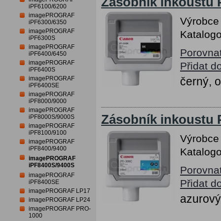
Zásobník inkoustu 
iPF6100/6200
imagePROGRAF
Výrobce
iPF6300/6350
imagePROGRAF
Katalogo
iPF6300S
imagePROGRAF
Porovna
iPF6400/6450
imagePROGRAF
Přidat d
iPF6400S
imagePROGRAF
černý, 
iPF6400SE
imagePROGRAF
iPF8000/9000
imagePROGRAF
Zásobník inkoustu 
iPF8000S/9000S
imagePROGRAF
iPF8100/9100
Výrobce
imagePROGRAF
iPF8400/9400
Katalogo
imagePROGRAF
iPF8400S/9400S
Porovna
imagePROGRAF
Přidat d
iPF8400SE
imagePROGRAF LP17
azurový
imagePROGRAF LP24
imagePROGRAF PRO-
1000