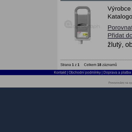
Výrobce
Katalogo
Porovna
Přidat d
žlutý, 
Strana
1
z
1
Celkem
18
záznamů
Kontakt
|
Obchodní podmínky
|
Doprava a platba
Provozováno na sy