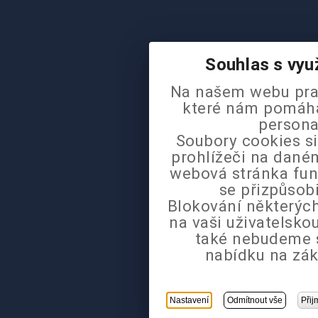
Souhlas s vyu
Na našem webu pra
které nám pomáhaj
persona
Soubory cookies si
prohlížeči na daném
webová stránka fun
se přizpůsob
Blokování některých
na vaši uživatelsk
také nebudeme 
nabídku na zák
Nastavení
Odmítnout vše
Přij