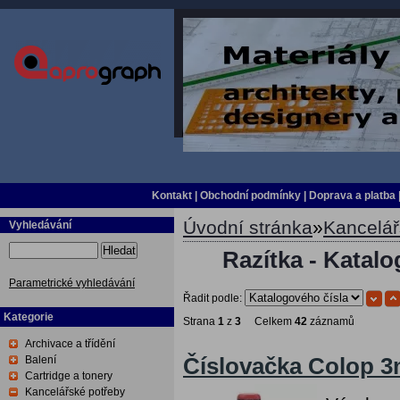
Kontakt
|
Obchodní podmínky
|
Doprava a platba
Úvodní stránka
»
Kancelář
Vyhledávání
Hledat
Razítka - Katalo
Parametrické vyhledávání
Řadit podle:
Kategorie
Strana
1
z
3
Celkem
42
záznamů
Archivace a třídění
Balení
Číslovačka Colop 3m
Cartridge a tonery
Kancelářské potřeby