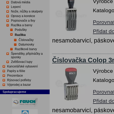
Výrobce
Datová média
Lepení
Katalogo
Nože, nůžky a skalpely
Opravy a korekce
Popisovače a fixy
Porovna
Razítka a barvy
Podušky
Přidat d
Razítka
nesamobarvicí, páskov
Číslovačky
Datumovky
Razítkové barvy
Špendlíky, připínáčky a
sponky
Číslovačka Colop 3m
Zvětšovací lupy
Kancelářské vybavení
Výrobce
Papíry a fólie
Prezentace
Katalogo
Rýsovací potřeby
Výprodej a bazar
Porovna
Spolupracujeme
Přidat d
nesamobarvicí, páskov