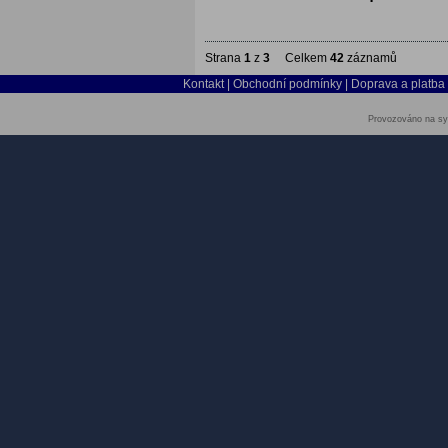
Strana
1
z
3
Celkem
42
záznamů
Kontakt
|
Obchodní podmínky
|
Doprava a platba
Provozováno na sy