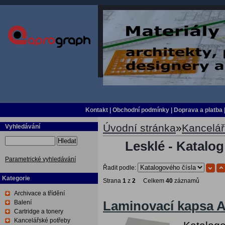
Kontakt
|
Obchodní podmínky
|
Doprava a platba
Úvodní stránka
»
Kancelář
Vyhledávání
Hledat
Lesklé - Katalog
Parametrické vyhledávání
Řadit podle:
Kategorie
Strana
1
z
2
Celkem
40
záznamů
Archivace a třídění
Balení
Laminovací kapsa 
Cartridge a tonery
Kancelářské potřeby