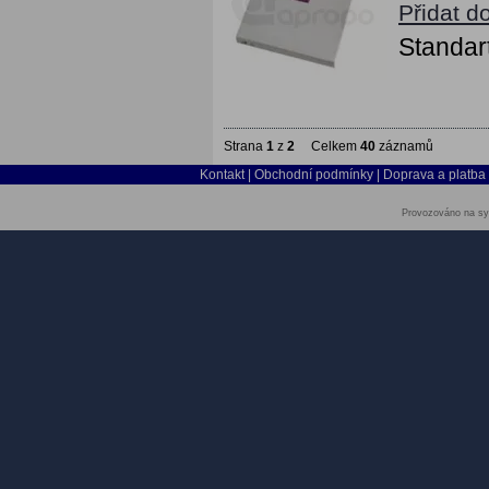
Přidat d
Standart
Strana
1
z
2
Celkem
40
záznamů
Kontakt
|
Obchodní podmínky
|
Doprava a platba
Provozováno na sy