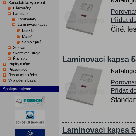
Katalogo
Kancelářské vybavení
Děrovačky
Porovna
Laminace
Přidat d
Laminátory
Laminovací kapsy
Čiré, le
Lesklé
Matné
Samolepicí
Sešívání
Skartovací stroje
Laminovací kapsa 5
Řezačky
Papíry a fólie
Prezentace
Katalogo
Rýsovací potřeby
Výprodej a bazar
Porovna
Spolupracujeme
Přidat d
Standart
Laminovací kapsa 5