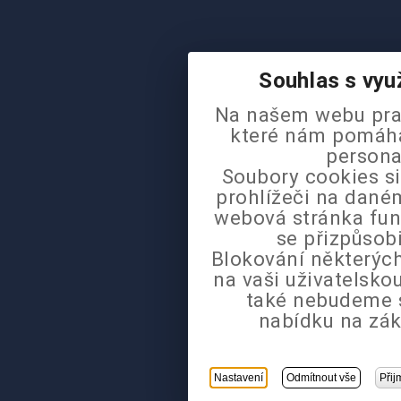
Souhlas s vyu
Na našem webu pra
které nám pomáhaj
persona
Soubory cookies si
prohlížeči na daném
webová stránka fun
se přizpůsob
Blokování některých
na vaši uživatelsk
také nebudeme 
nabídku na zák
Nastavení
Odmítnout vše
Přij