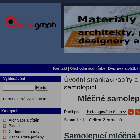
Kontakt
|
Obchodní podmínky
|
Doprava a platba
Úvodní stránka
»
Papíry a 
Vyhledávání
samolepicí
Hledat
Mléčné samolepi
Parametrické vyhledávání
Kategorie
Řadit podle:
Strana
1
z
1
Celkem
2
záznamů
Archivace a třídění
Balení
Cartridge a tonery
Samolepicí mléčná f
Kancelářské potřeby