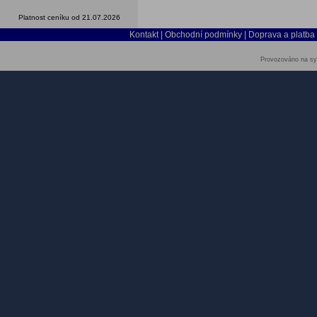
Platnost ceníku od 21.07.2026
Kontakt
|
Obchodní podmínky
|
Doprava a platba
Provozováno na sy