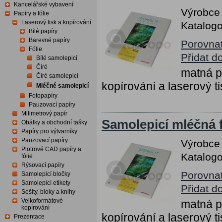
Kancelářské vybavení
Výrobce
Papíry a fólie
Laserový tisk a kopírování
Katalogo
Bílé papíry
Barevné papíry
Porovna
Fólie
Přidat d
Bílé samolepicí
Čiré
matná p
Čiré samolepicí
kopírování a laserový ti
Mléčné samolepicí
Fotopapíry
Pauzovací papíry
Milimetrový papír
Samolepicí mléčná f
Obálky a obchodní tašky
Papíry pro výtvarníky
Pauzovací papíry
Výrobce
Plotrové CAD papíry a
Katalogo
fólie
Rýsovací papíry
Porovna
Samolepicí bločky
Samolepicí etikety
Přidat d
Sešity, bloky a knihy
Velkoformátové
matná p
kopírování
kopírování a laserový ti
Prezentace