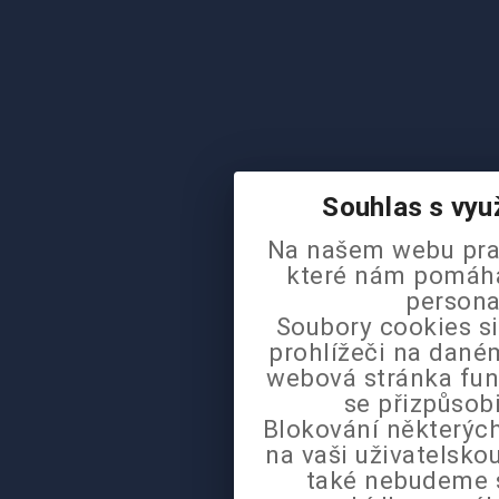
Souhlas s vyu
Na našem webu pra
které nám pomáhaj
persona
Soubory cookies si
prohlížeči na daném
webová stránka fun
se přizpůsob
Blokování některých
na vaši uživatelsk
také nebudeme 