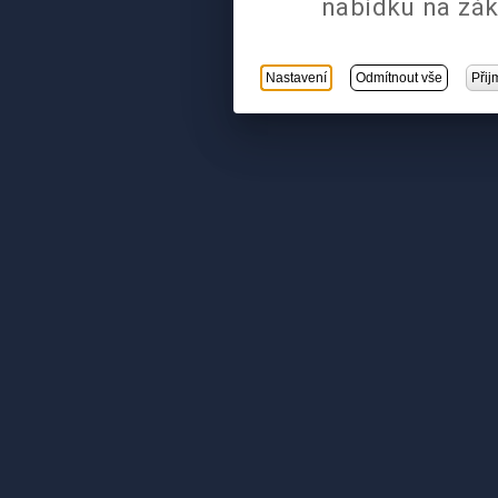
nabídku na zák
Nastavení
Odmítnout vše
Přij