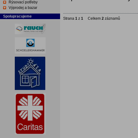
Rýsovací potřeby
Výprodej a bazar
Spolupracujeme
Strana
1
z
1
Celkem
2
záznamů