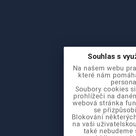
Souhlas s vyu
Na našem webu pra
které nám pomáhaj
persona
Soubory cookies si
prohlížeči na daném
webová stránka fun
se přizpůsob
Blokování některých
na vaši uživatelsk
také nebudeme 