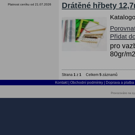
Drátěné hřbety 12,7
Platnost ceníku od 21.07.2026
Katalogo
Porovna
Přidat d
pro vazb
80gr/m
Strana
1
z
1
Celkem
5
záznamů
Kontakt
|
Obchodní podmínky
|
Doprava a platba
Provozováno na sy