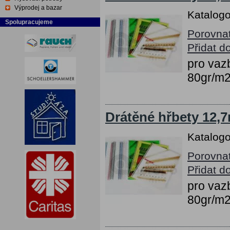
Výprodej a bazar
Katalogo
Spolupracujeme
Porovna
Přidat d
pro vazb
80gr/m
Drátěné hřbety 12,7
Katalogo
Porovna
Přidat d
pro vazb
80gr/m