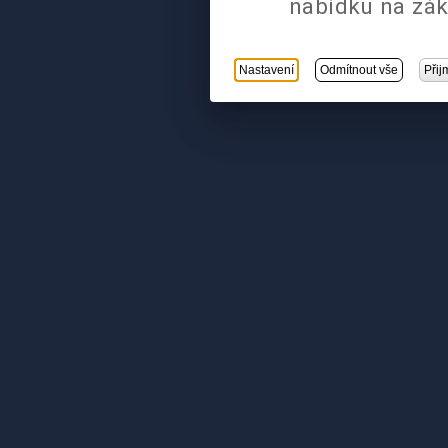
nabídku na zák
Nastavení
Odmítnout vše
Přij