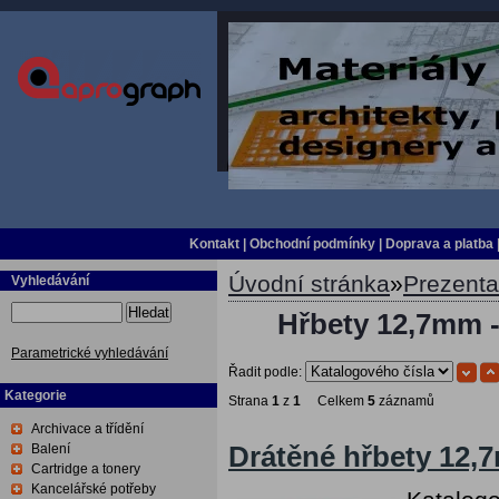
Kontakt
|
Obchodní podmínky
|
Doprava a platba
Úvodní stránka
»
Prezent
Vyhledávání
Hledat
Hřbety 12,7mm -
Parametrické vyhledávání
Řadit podle:
Kategorie
Strana
1
z
1
Celkem
5
záznamů
Archivace a třídění
Balení
Drátěné hřbety 12,
Cartridge a tonery
Kancelářské potřeby