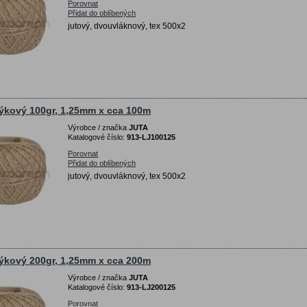
Porovnat
Přidat do oblíbených
jutový, dvouvláknový, tex 500x2
ýkový 100gr, 1,25mm x cca 100m
Výrobce / značka
JUTA
Katalogové číslo:
913-LJ100125
Porovnat
Přidat do oblíbených
jutový, dvouvláknový, tex 500x2
ýkový 200gr, 1,25mm x cca 200m
Výrobce / značka
JUTA
Katalogové číslo:
913-LJ200125
Porovnat