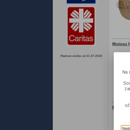
Motouz l
Platnost ceníku od 21.07.2026
Na 
Sou
za
už
Motouz l
Nast