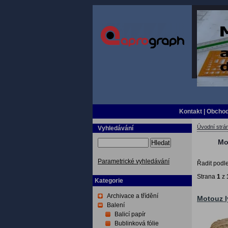
Kontakt
|
Obchod
Úvodní strá
Vyhledávání
Mo
Hledat
Parametrické vyhledávání
Řadit podl
Strana
1
z
Kategorie
Archivace a třídění
Motouz l
Balení
Balicí papír
Bublinková fólie