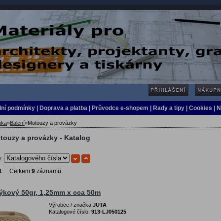
ní podmínky
|
Doprava a platba
|
Průvodce e-shopem
|
Rady a tipy
| Cookies
| 
nka
»
Balení
»
Motouzy a provázky
touzy a provázky - Katalog
e:
1
Celkem
9
záznamů
ýkový 50gr, 1,25mm x cca 50m
Výrobce / značka
JUTA
Katalogové číslo:
913-LJ050125