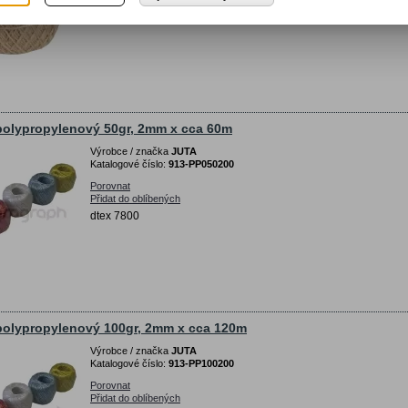
jutový, dvouvláknový, tex 1700x2
olypropylenový 50gr, 2mm x cca 60m
Výrobce / značka
JUTA
Katalogové číslo:
913-PP050200
Porovnat
Přidat do oblíbených
dtex 7800
olypropylenový 100gr, 2mm x cca 120m
Výrobce / značka
JUTA
Katalogové číslo:
913-PP100200
Porovnat
Přidat do oblíbených