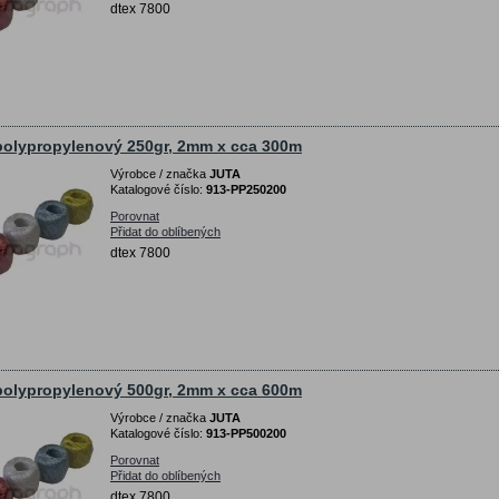
dtex 7800
olypropylenový 250gr, 2mm x cca 300m
Výrobce / značka
JUTA
Katalogové číslo:
913-PP250200
Porovnat
Přidat do oblíbených
dtex 7800
olypropylenový 500gr, 2mm x cca 600m
Výrobce / značka
JUTA
Katalogové číslo:
913-PP500200
Porovnat
Přidat do oblíbených
dtex 7800