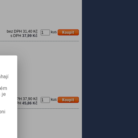
bez DPH
31,40 Kč
kus
s DPH
37,99 Kč
hají
aném
 je
bez DPH
37,90 Kč
kus
s DPH
45,86 Kč
pni