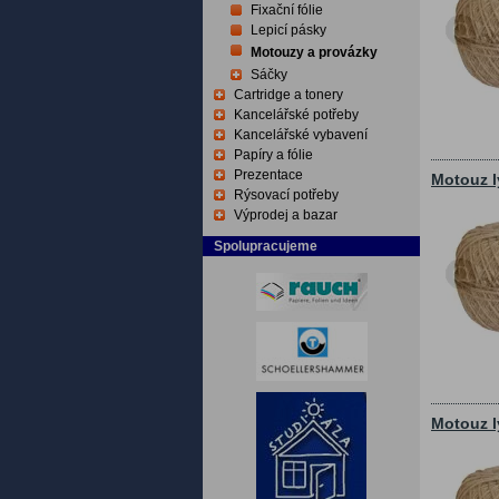
Fixační fólie
Lepicí pásky
Motouzy a provázky
Sáčky
Cartridge a tonery
Kancelářské potřeby
Kancelářské vybavení
Papíry a fólie
Prezentace
Motouz l
Rýsovací potřeby
Výprodej a bazar
Spolupracujeme
Motouz l