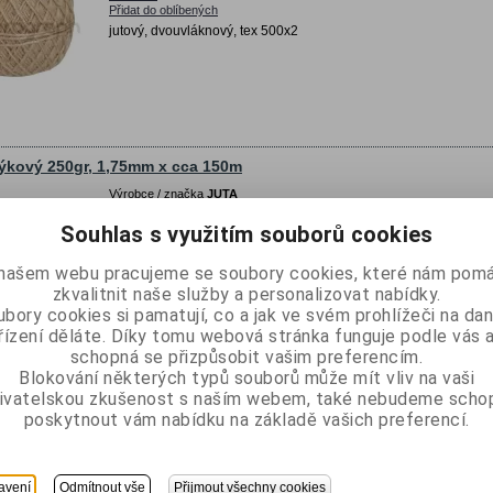
Přidat do oblíbených
jutový, dvouvláknový, tex 500x2
ýkový 250gr, 1,75mm x cca 150m
Výrobce / značka
JUTA
Katalogové číslo:
913-LJ250175
Souhlas s využitím souborů cookies
Porovnat
Přidat do oblíbených
našem webu pracujeme se soubory cookies, které nám pomá
jutový, třívláknový, tex 500x3
zkvalitnit naše služby a personalizovat nabídky.
bory cookies si pamatují, co a jak ve svém prohlížeči na d
řízení děláte. Díky tomu webová stránka funguje podle vás a
schopná se přizpůsobit vašim preferencím.
Blokování některých typů souborů může mít vliv na vaši
ivatelskou zkušenost s naším webem, také nebudeme scho
ýkový 500gr, 3,5mm x cca 150m
poskytnout vám nabídku na základě vašich preferencí.
Výrobce / značka
JUTA
Katalogové číslo:
913-LJ500350
Porovnat
avení
Odmítnout vše
Přijmout všechny cookies
Přidat do oblíbených