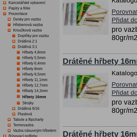
Katalogo
Kancelářské vybavení
Papíry a fólie
Porovna
Prezentace
Přidat d
Desky pro vazbu
Hřebenová vazba
pro vazb
Kroužková vazba
Doplňky pro vazbu
80gr/m
Drátěná 2:1
Drátěná 3:1
Hřbety 4,8mm
Hřbety 5,5mm
Drátěné hřbety 16mm
Hřbety 6,4mm
Hřbety 8mm
Katalogo
Hřbety 9,5mm
Hřbety 11,1mm
Porovna
Hřbety 12,7mm
Hřbety 14,3mm
Přidat d
Hřbety 16mm
pro vazb
Strojky
Drátěná 9/16
80gr/m
Plastová
Tabule a flipcharty
Termovazba
Vazba násuvným hřbetem
Drátěné hřbety 16m
Rýsovací potřeby