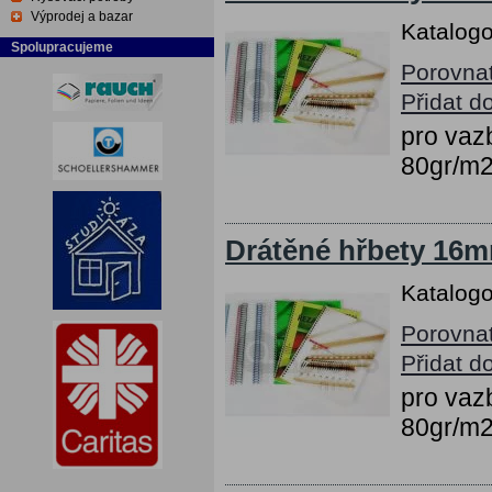
Výprodej a bazar
Katalogo
Spolupracujeme
Porovna
Přidat d
pro vazb
80gr/m
Drátěné hřbety 16mm
Katalogo
Porovna
Přidat d
pro vazb
80gr/m