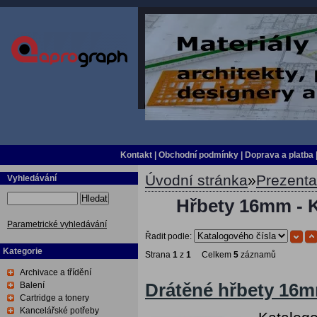
Kontakt
|
Obchodní podmínky
|
Doprava a platba
Úvodní stránka
»
Prezent
Vyhledávání
Hledat
Hřbety 16mm - 
Parametrické vyhledávání
Řadit podle:
Kategorie
Strana
1
z
1
Celkem
5
záznamů
Archivace a třídění
Balení
Drátěné hřbety 16m
Cartridge a tonery
Kancelářské potřeby