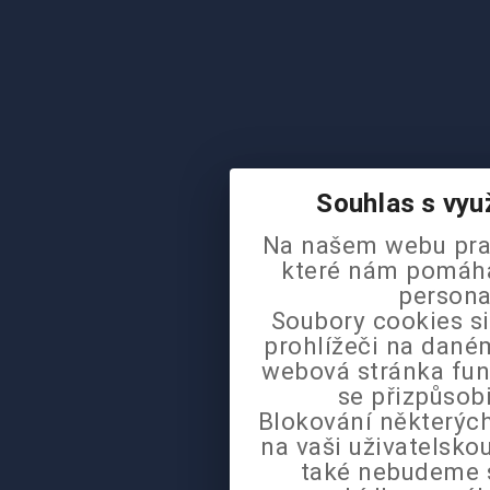
Souhlas s vyu
Na našem webu pra
které nám pomáhaj
persona
Soubory cookies si
prohlížeči na daném
webová stránka fun
se přizpůsob
Blokování některých
na vaši uživatelsk
také nebudeme 