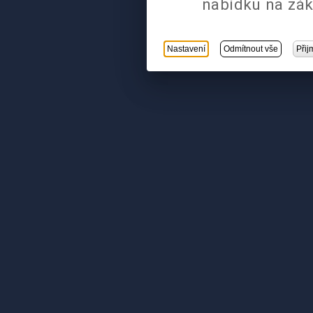
nabídku na zák
Nastavení
Odmítnout vše
Přij