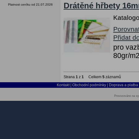
Drátěné hřbety 16mm
Platnost ceníku od 21.07.2026
Katalogo
Porovna
Přidat d
pro vazb
80gr/m
Strana
1
z
1
Celkem
5
záznamů
Kontakt
|
Obchodní podmínky
|
Doprava a platba
Provozováno na sy