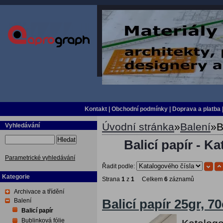
Kontakt
|
Obchodní podmínky
|
Doprava a platba
Úvodní stránka
»
Balení
»
B
Vyhledávání
Hledat
Balicí papír - Ka
Parametrické vyhledávání
Řadit podle:
Kategorie
Strana
1
z
1
Celkem
6
záznamů
Archivace a třídění
Balení
Balicí papír 25gr, 
Balicí papír
Bublinková fólie