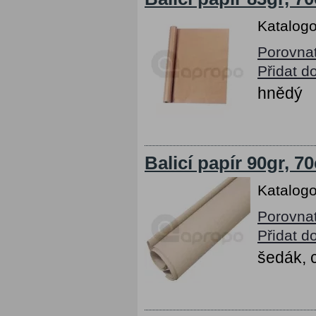
Katalogo
Porovna
Přidat d
hnědý
Balicí papír 90gr, 
Katalogo
Porovna
Přidat d
šedák, 