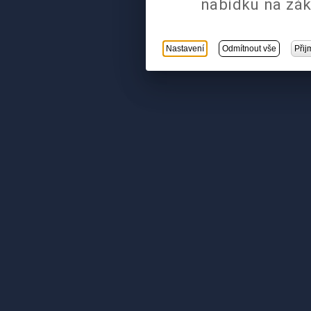
nabídku na zák
Nastavení
Odmítnout vše
Přij