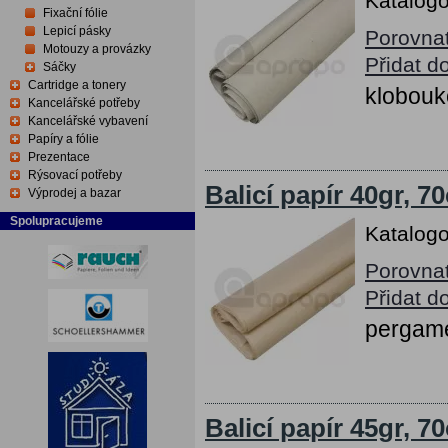
Katalogo
Fixační fólie
Lepicí pásky
Porovna
Motouzy a provázky
Přidat d
Sáčky
Cartridge a tonery
klobouk
Kancelářské potřeby
Kancelářské vybavení
Papíry a fólie
Prezentace
Rýsovací potřeby
Balicí papír 40gr, 
Výprodej a bazar
Spolupracujeme
Katalogo
Porovna
Přidat d
pergame
Balicí papír 45gr, 