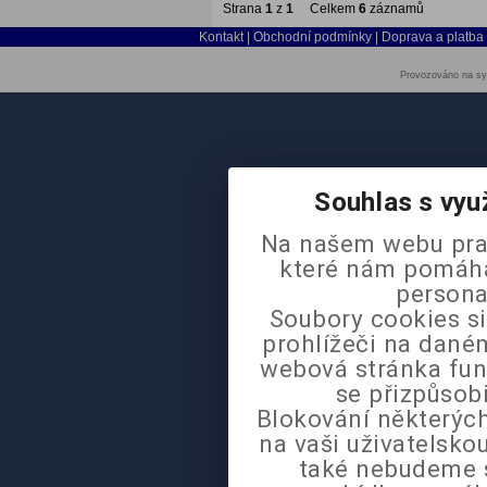
Strana
1
z
1
Celkem
6
záznamů
Kontakt
|
Obchodní podmínky
|
Doprava a platba
Provozováno na sy
Souhlas s vyu
Na našem webu pra
které nám pomáhaj
persona
Soubory cookies si
prohlížeči na daném
webová stránka fun
se přizpůsob
Blokování některých
na vaši uživatelsk
také nebudeme 