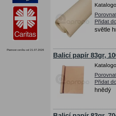
Katalogo
Porovna
Přidat d
světle 
Platnost ceníku od 21.07.2026
Balicí papír 83gr, 1
Katalogo
Porovna
Přidat d
hnědý
Balicí papír 83gr, 