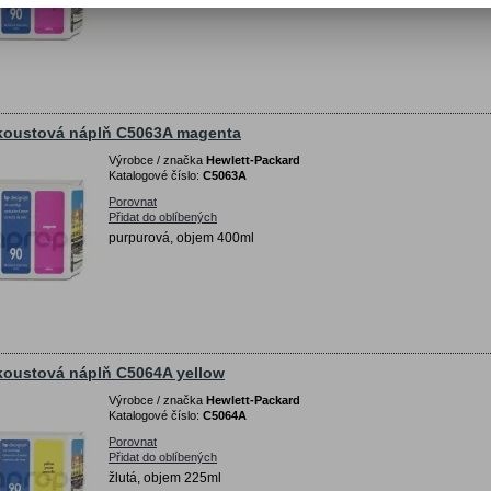
koustová náplň C5063A magenta
Výrobce / značka
Hewlett-Packard
Katalogové číslo:
C5063A
Porovnat
Přidat do oblíbených
purpurová, objem 400ml
koustová náplň C5064A yellow
Výrobce / značka
Hewlett-Packard
Katalogové číslo:
C5064A
Porovnat
Přidat do oblíbených
žlutá, objem 225ml