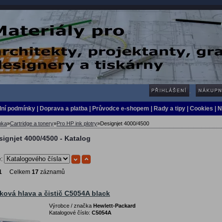
ní podmínky
|
Doprava a platba
|
Průvodce e-shopem
|
Rady a tipy
| Cookies
| 
nka
»
Cartridge a tonery
»
Pro HP ink plotry
»
Designjet 4000/4500
signjet 4000/4500 - Katalog
e:
1
Celkem
17
záznamů
sková hlava a čistič C5054A black
Výrobce / značka
Hewlett-Packard
Katalogové číslo:
C5054A