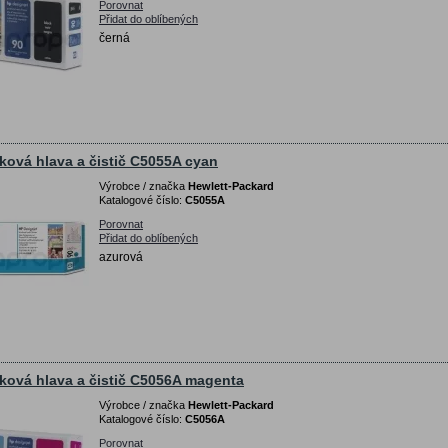
Porovnat
Přidat do oblíbených
černá
sková hlava a čistič C5055A cyan
Výrobce / značka
Hewlett-Packard
Katalogové číslo:
C5055A
Porovnat
Přidat do oblíbených
azurová
sková hlava a čistič C5056A magenta
Výrobce / značka
Hewlett-Packard
Katalogové číslo:
C5056A
Porovnat