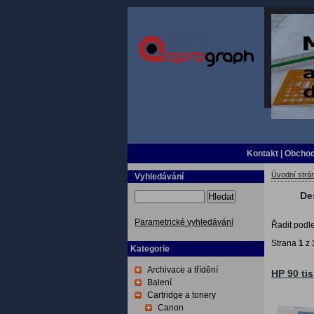
Kontakt
|
Obchod
Úvodní strá
Vyhledávání
De
Hledat
Parametrické vyhledávání
Řadit podl
Strana
1
z
Kategorie
Archivace a třídění
HP 90 ti
Balení
Cartridge a tonery
Canon