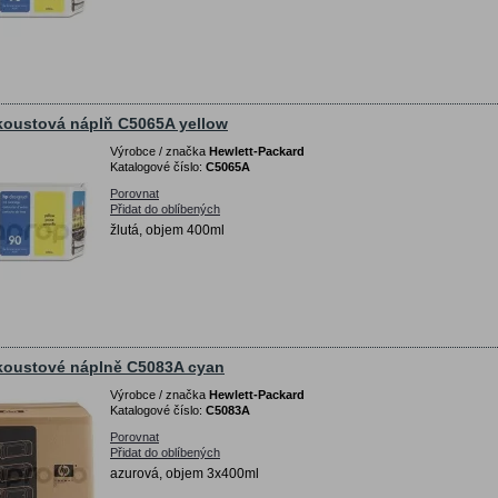
koustová náplň C5065A yellow
Výrobce / značka
Hewlett-Packard
Katalogové číslo:
C5065A
Porovnat
Přidat do oblíbených
žlutá, objem 400ml
koustové náplně C5083A cyan
Výrobce / značka
Hewlett-Packard
Katalogové číslo:
C5083A
Porovnat
Přidat do oblíbených
azurová, objem 3x400ml