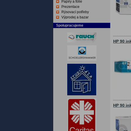
Papíry a fólie
Prezentace
Rýsovací potřeby
Výprodej a bazar
Spolupracujeme
HP 90 in
HP 90 in