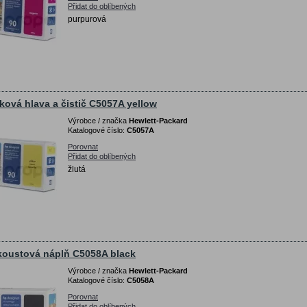
Přidat do oblíbených
purpurová
sková hlava a čistič C5057A yellow
Výrobce / značka
Hewlett-Packard
Katalogové číslo:
C5057A
Porovnat
Přidat do oblíbených
žlutá
koustová náplň C5058A black
Výrobce / značka
Hewlett-Packard
Katalogové číslo:
C5058A
Porovnat
Přidat do oblíbených