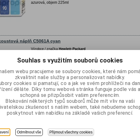
azurová, objem 225ml
koustová náplň C5061A cyan
Výrobce / značka
Hewlett-Packard
Katalogové číslo:
C5061A
Souhlas s využitím souborů cookies
Porovnat
Přidat do oblíbených
našem webu pracujeme se soubory cookies, které nám pomá
azurová, objem 400ml
zkvalitnit naše služby a personalizovat nabídky.
bory cookies si pamatují, co a jak ve svém prohlížeči na d
řízení děláte. Díky tomu webová stránka funguje podle vás a
schopná se přizpůsobit vašim preferencím.
Blokování některých typů souborů může mít vliv na vaši
ivatelskou zkušenost s naším webem, také nebudeme scho
koustová náplň C5062A magenta
poskytnout vám nabídku na základě vašich preferencí.
Výrobce / značka
Hewlett-Packard
Katalogové číslo:
C5062A
Porovnat
avení
Odmítnout vše
Přijmout všechny cookies
Přidat do oblíbených
purpurová, objem 225ml