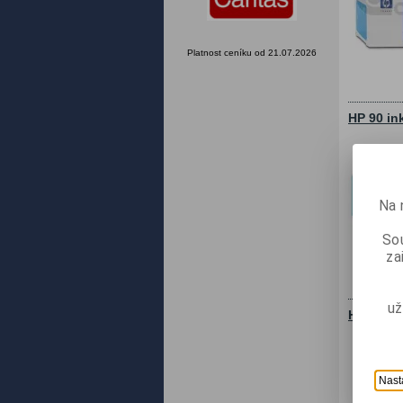
Platnost ceníku od 21.07.2026
HP 90 in
Na 
Sou
za
už
HP 90 in
Nast