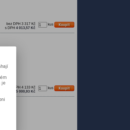
bez DPH
3 317 Kč
kus
s DPH
4 013,57 Kč
hají
aném
 je
bez DPH
4 133 Kč
kus
s DPH
5 000,93 Kč
pni