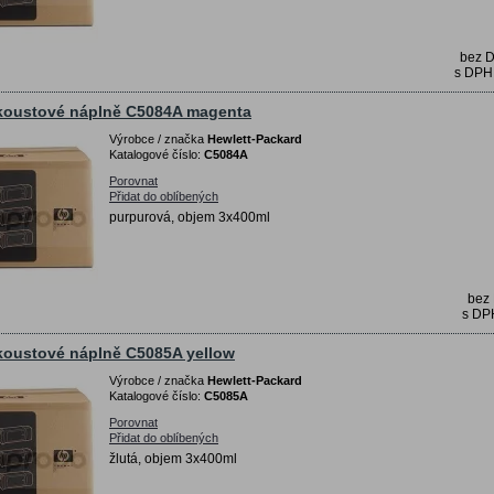
bez 
s DP
koustové náplně C5084A magenta
Výrobce / značka
Hewlett-Packard
Katalogové číslo:
C5084A
Porovnat
Přidat do oblíbených
purpurová, objem 3x400ml
bez
s D
koustové náplně C5085A yellow
Výrobce / značka
Hewlett-Packard
Katalogové číslo:
C5085A
Porovnat
Přidat do oblíbených
žlutá, objem 3x400ml