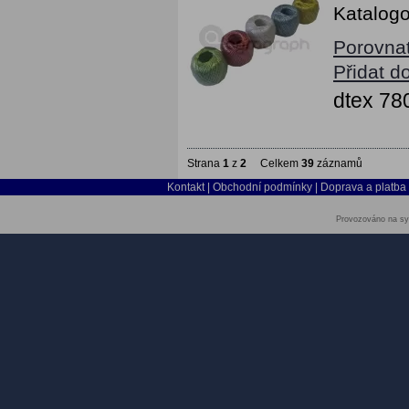
Katalogo
Porovna
Přidat d
dtex 78
Strana
1
z
2
Celkem
39
záznamů
Kontakt
|
Obchodní podmínky
|
Doprava a platba
Provozováno na sy