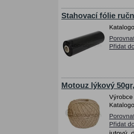
Stahovací fólie ruč
Katalogo
Porovna
Přidat d
Motouz lýkový 50gr
Výrobce
Katalogo
Porovna
Přidat d
jutový,