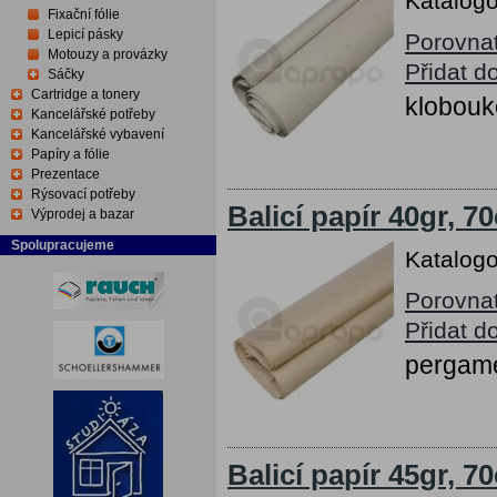
Katalogo
Fixační fólie
Lepicí pásky
Porovna
Motouzy a provázky
Přidat d
Sáčky
Cartridge a tonery
klobouk
Kancelářské potřeby
Kancelářské vybavení
Papíry a fólie
Prezentace
Rýsovací potřeby
Balicí papír 40gr, 
Výprodej a bazar
Spolupracujeme
Katalogo
Porovna
Přidat d
pergame
Balicí papír 45gr, 