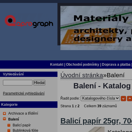
Kontakt
|
Obchodní podmínky
|
Doprava a platba
Úvodní stránka
»
Balení
Vyhledávání
Hledat
Balení - Katalog
Parametrické vyhledávání
Řadit podle:
Kategorie
Strana
1
z
2
Celkem
39
záznamů
Archivace a třídění
Balicí papír 25gr, 
Balení
Balicí papír
Bublinková fólie