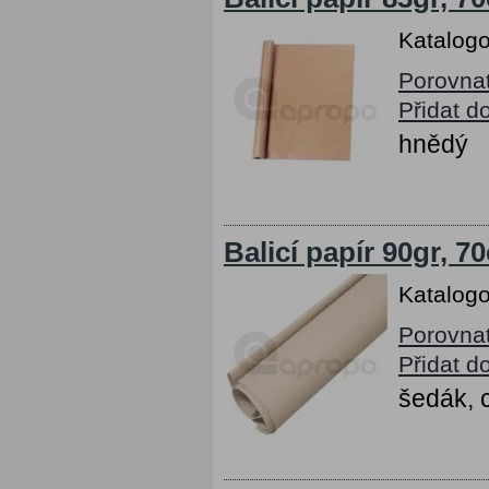
Katalogo
Porovna
Přidat d
hnědý
Balicí papír 90gr, 
Katalogo
Porovna
Přidat d
šedák, 