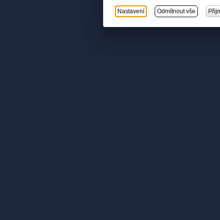
Nastavení
Odmítnout vše
Přij