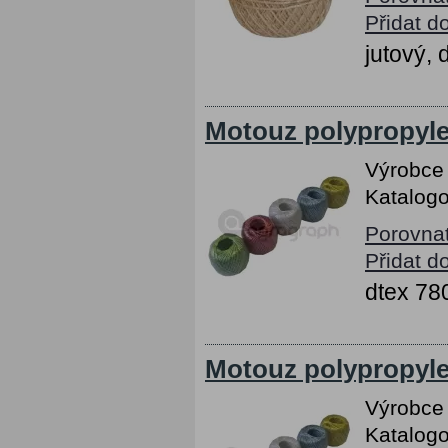
Přidat d
jutový,
Motouz polypropyle
Výrobce
Katalogo
Porovna
Přidat d
dtex 78
Motouz polypropyl
Výrobce
Katalogo