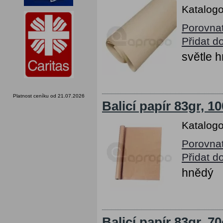
Katalogo
Porovna
Přidat d
světle 
Platnost ceníku od 21.07.2026
Balicí papír 83gr, 1
Katalogo
Porovna
Přidat d
hnědý
Balicí papír 83gr, 