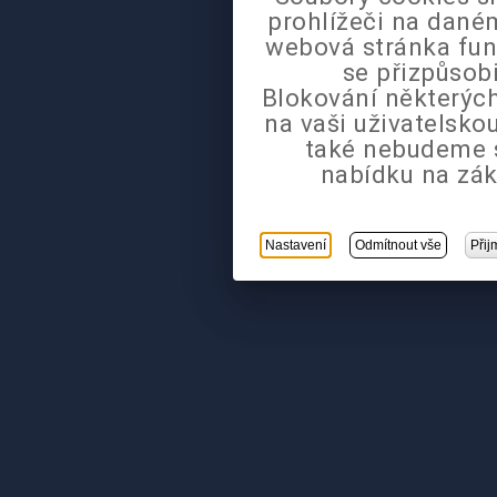
prohlížeči na daném
webová stránka fun
se přizpůsob
Blokování některých
na vaši uživatelsk
také nebudeme 
nabídku na zák
Nastavení
Odmítnout vše
Přij