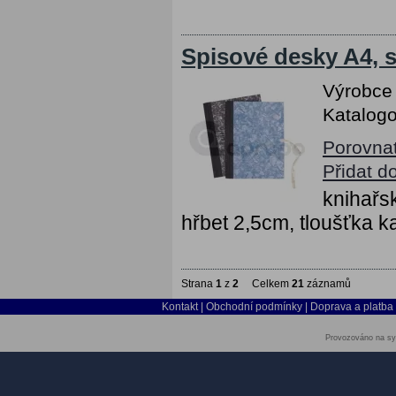
Spisové desky A4, 
Výrobce
Katalogo
Porovna
Přidat d
knihařs
hřbet 2,5cm, tloušťka 
Strana
1
z
2
Celkem
21
záznamů
Kontakt
|
Obchodní podmínky
|
Doprava a platba
Provozováno na sy