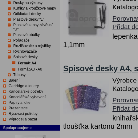
Desky na výkresy
Katalogo
Kufříky a kroužkové mapy
Odkládací desky
Porovna
Plastové desky "L"
Plastové kapsy závěsné
Přidat d
"U"
lepenka
Plastové obálky
Pořadače
1,1mm
Rozlišovače a rejstříky
Rychlovazače
Spisové desky
Formát A4
Spisové desky A4, 
Formát A3 - A0
Tubusy
Výrobce
Balení
Cartridge a tonery
Katalogo
Kancelářské potřeby
Kancelářské vybavení
Porovna
Papíry a fólie
Přidat d
Prezentace
Rýsovací potřeby
knihařs
Výprodej a bazar
tloušťka kartonu 2mm
Spolupracujeme