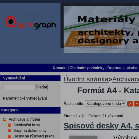
Kontakt
|
Obchodní podmínky
|
Doprava a platba
Úvodní stránka
»
Archivace
Vyhledávání
Hledat
Formát A4 - Kat
Parametrické vyhledávání
Řadit podle:
Kategorie
Strana
1
z
2
Celkem
21
záznamů
Archivace a třídění
Spisové desky A4, s
Archivační boxy
Boxy na dokumenty
Desky na rýsovací prkna
Výrobce