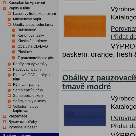
Kancelářské vybavení
Výrobce
Papíry a fólie
Laserový tisk a kopírování
Katalogo
Milimetrový papír
Obálky a obchodní tašky
Porovna
Bublinkové
Přidat d
Kartonové tašky
Klasické papírové
VÝPRODE
Obaly na CD-DVD
Plastové
páskem, orange, fresh &
Z pauzovacího papíru
Papíry pro výtvarníky
Pauzovací papíry
Plotrové CAD papíry a
Obálky z pauzovací
fólie
tmavě modré
Rýsovací papíry
Samolepicí bločky
Samolepicí etikety
Výrobce
Sešity, bloky a knihy
Katalogo
Velkoformátové
kopírování
Prezentace
Porovna
Rýsovací potřeby
Přidat d
Výprodej a bazar
VÝPRODE
Spolupracujeme