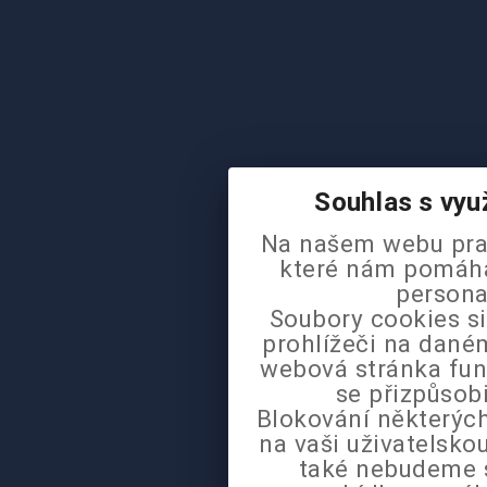
Souhlas s vyu
Na našem webu pra
které nám pomáhaj
persona
Soubory cookies si
prohlížeči na daném
webová stránka fun
se přizpůsob
Blokování některých
na vaši uživatelsk
také nebudeme 