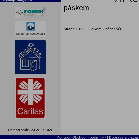
páskem
Strana
1
z
1
Celkem
2
záznamů
Platnost ceníku od 21.07.2026
Kontakt
|
Obchodní podmínky
|
Doprava a platba