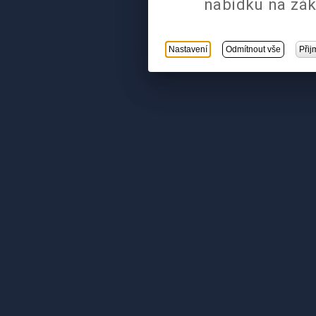
nabídku na zák
Nastavení
Odmítnout vše
Přij