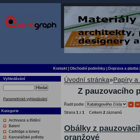
Kontakt
|
Obchodní podmínky
|
Doprava a platba
Úvodní stránka
»
Papíry a 
Vyhledávání
Hledat
Z pauzovacího p
Parametrické vyhledávání
Řadit podle:
Kategorie
Strana
1
z
1
Celkem
2
záznamů
Archivace a třídění
Balení
Obálky z pauzovací
Cartridge a tonery
oranžové
Kancelářské potřeby