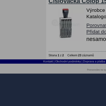
Číslovačka Colop 15
Výrobce
Katalogo
Porovna
Přidat d
nesamob
Strana
1
z
2
Celkem
23
záznamů
Kontakt
|
Obchodní podmínky
|
Doprava a platba
Provozováno na sy