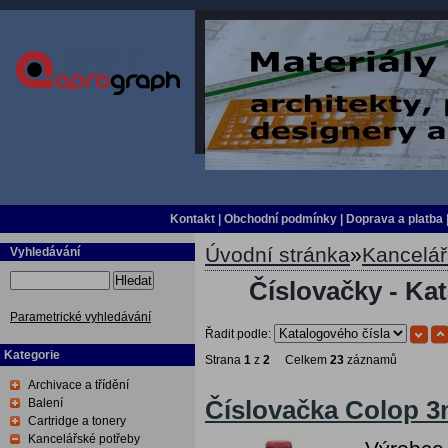
Kontakt
|
Obchodní podmínky
|
Doprava a platba
Úvodní stránka
»
Kancelář
Vyhledávání
Hledat
Číslovačky - Ka
Parametrické vyhledávání
Řadit podle:
Kategorie
Strana
1
z
2
Celkem
23
záznamů
Archivace a třídění
Balení
Číslovačka Colop 3m
Cartridge a tonery
Kancelářské potřeby