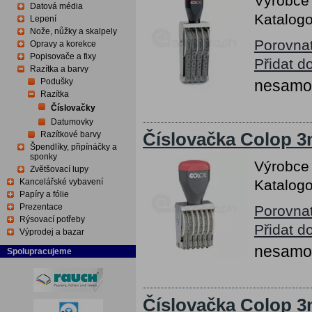
Výrobce
Datová média
Katalogo
Lepení
Nože, nůžky a skalpely
Porovna
Opravy a korekce
Popisovače a fixy
Přidat d
Razítka a barvy
Podušky
nesamob
Razítka
Číslovačky
Datumovky
Razítkové barvy
Číslovačka Colop 3m
Špendlíky, připínáčky a
sponky
Výrobce
Zvětšovací lupy
Kancelářské vybavení
Katalogo
Papíry a fólie
Prezentace
Porovna
Rýsovací potřeby
Přidat d
Výprodej a bazar
nesamob
Spolupracujeme
Číslovačka Colop 3m