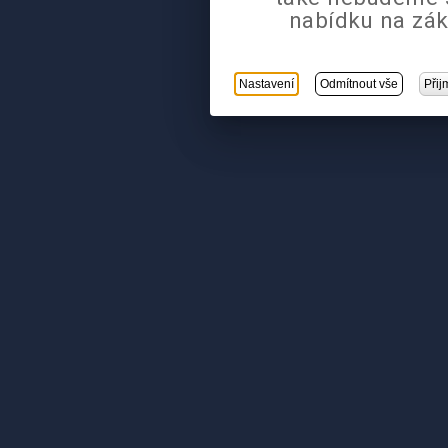
nabídku na zák
Nastavení
Odmítnout vše
Přij