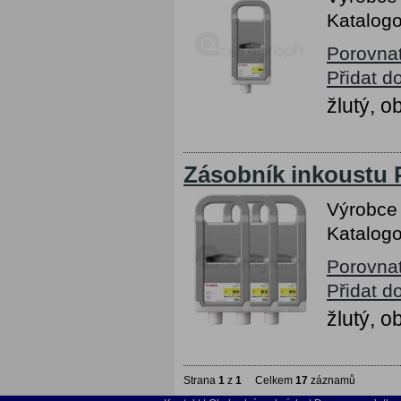
Katalogo
Porovna
Přidat d
žlutý, 
Zásobník inkoustu P
Výrobce
Katalogo
Porovna
Přidat d
žlutý, 
Strana
1
z
1
Celkem
17
záznamů