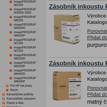
imagePROGRAF
Zásobník inkoustu
W2200
imagePROGRAF
W3000/ 3050
Výrobce
imagePROGRAF
W6200
Katalogo
imagePROGRAF
W6400D
Porovna
imagePROGRAF
W6400P
Přidat d
imagePROGRAF
W7200
purpuro
imagePROGRAF
W7250
imagePROGRAF
W8200D
Zásobník inkoustu 
imagePROGRAF
W8200P
imagePROGRAF
Výrobce
W8400D
Katalogo
imagePROGRAF
W8400P
Pro HP ink plotry
Porovna
Ricoh
Přidat d
Kancelářské potřeby
Kancelářské vybavení
matný č
Papíry a fólie