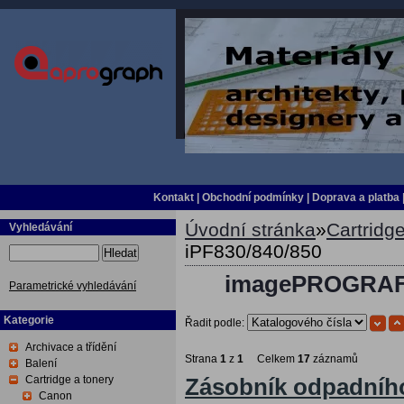
Kontakt
|
Obchodní podmínky
|
Doprava a platba
Úvodní stránka
»
Cartridge
Vyhledávání
iPF830/840/850
Hledat
imagePROGRAF i
Parametrické vyhledávání
Kategorie
Řadit podle:
Archivace a třídění
Strana
1
z
1
Celkem
17
záznamů
Balení
Cartridge a tonery
Zásobník odpadníh
Canon