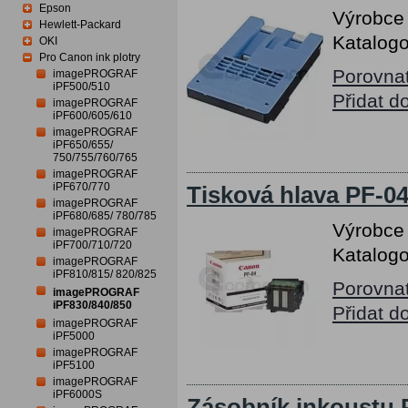
Epson
Výrobce
Hewlett-Packard
Katalogo
OKI
Pro Canon ink plotry
Porovna
imagePROGRAF
iPF500/510
Přidat d
imagePROGRAF
iPF600/605/610
imagePROGRAF
iPF650/655/
750/755/760/765
imagePROGRAF
iPF670/770
Tisková hlava PF-0
imagePROGRAF
iPF680/685/ 780/785
Výrobce
imagePROGRAF
iPF700/710/720
Katalogo
imagePROGRAF
iPF810/815/ 820/825
Porovna
imagePROGRAF
iPF830/840/850
Přidat d
imagePROGRAF
iPF5000
imagePROGRAF
iPF5100
imagePROGRAF
iPF6000S
Zásobník inkoustu 