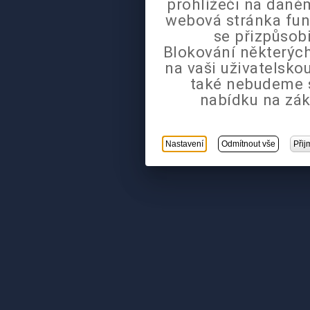
prohlížeči na daném
webová stránka fun
se přizpůsob
Blokování některých
na vaši uživatelsk
také nebudeme 
nabídku na zák
Nastavení
Odmítnout vše
Přij