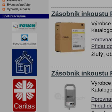
Prezentace
Rýsovací potřeby
Výprodej a bazar
Zásobník inkoustu 
Spolupracujeme
Výrobce
Katalogo
Porovna
Přidat d
žlutý, 
Zásobník inkoustu 
Výrobce
Katalogo
Porovna
Přidat d