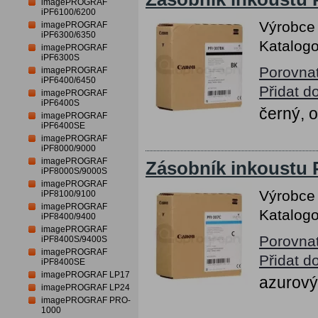
imagePROGRAF
iPF6100/6200
Výrobce
imagePROGRAF
iPF6300/6350
Katalogo
imagePROGRAF
iPF6300S
Porovna
imagePROGRAF
iPF6400/6450
Přidat d
imagePROGRAF
iPF6400S
černý, 
imagePROGRAF
iPF6400SE
imagePROGRAF
iPF8000/9000
imagePROGRAF
Zásobník inkoustu 
iPF8000S/9000S
imagePROGRAF
Výrobce
iPF8100/9100
imagePROGRAF
Katalogo
iPF8400/9400
imagePROGRAF
Porovna
iPF8400S/9400S
imagePROGRAF
Přidat d
iPF8400SE
imagePROGRAF LP17
azurový
imagePROGRAF LP24
imagePROGRAF PRO-
1000