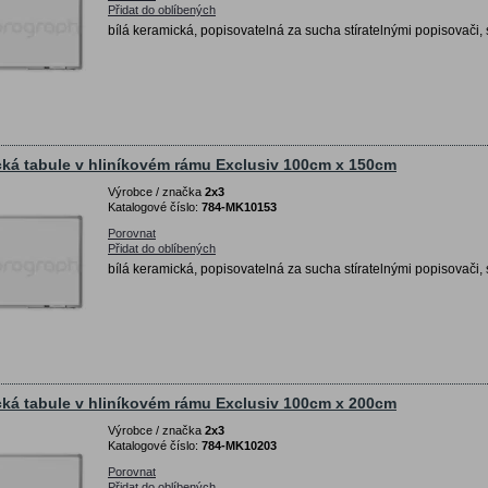
Přidat do oblíbených
bílá keramická, popisovatelná za sucha stíratelnými popisovači, 
ká tabule v hliníkovém rámu Exclusiv 100cm x 150cm
Výrobce / značka
2x3
Katalogové číslo:
784-MK10153
Porovnat
Přidat do oblíbených
bílá keramická, popisovatelná za sucha stíratelnými popisovači, 
ká tabule v hliníkovém rámu Exclusiv 100cm x 200cm
Výrobce / značka
2x3
Katalogové číslo:
784-MK10203
Porovnat
Přidat do oblíbených