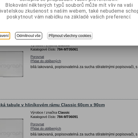
Blokování některých typů souborů může mít vliv na vaši
ivatelskou zkušenost s naším webem, také nebudeme scho
poskytnout vám nabídku na základě vašich preferencí.
avení
Odmítnout vše
Přijmout všechny cookies
ká tabule v hliníkovém rámu Classic 45cm x 60cm
Výrobce / značka
Classic
Katalogové číslo:
784-MT05061
Porovnat
Přidat do oblíbených
bílá lakovaná, popisovatelná za sucha stíratelnými popisovači, s
ká tabule v hliníkovém rámu Classic 60cm x 90cm
Výrobce / značka
Classic
Katalogové číslo:
784-MT06091
Porovnat
Přidat do oblíbených
bílá lakovaná, popisovatelná za sucha stíratelnými popisovači, s