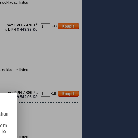
s odkládací lištou
bez DPH
6 978 Kč
kus
s DPH
8 443,38 Kč
s odkládací lištou
bez DPH
7 886 Kč
kus
s DPH
9 542,06 Kč
hají
aném
 je
s odkládací lištou