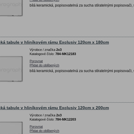
bílá keramická, popisovatelná za sucha stíratelnými popisovači, 
ká tabule v hliníkovém rámu Exclusiv 120cm x 180cm
Výrobce / značka
2x3
Katalogové číslo:
784-MK12183
Porovnat
Přidat do oblíbených
bílá keramická, popisovatelná za sucha stíratelnými popisovači, 
ká tabule v hliníkovém rámu Exclusiv 120cm x 200cm
Výrobce / značka
2x3
Katalogové číslo:
784-MK12203
Porovnat
Přidat do oblíbených