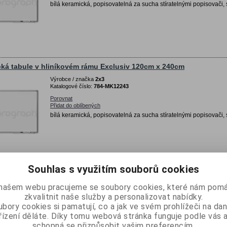
bílá keramická, popisovatelná za sucha stíratelnými popisovači, 
ká tabule v hliníkovém rámu Exclusiv 120cm x 240cm
Výrobce / značka
2x3
Katalogové číslo:
784-MK12243
Porovnat
Přidat do oblíbených
bílá keramická, popisovatelná za sucha stíratelnými popisovači, 
Souhlas s využitím souborů cookies
ká tabule v hliníkovém rámu Exclusiv 120cm x 300cm
našem webu pracujeme se soubory cookies, které nám pomá
Výrobce / značka
2x3
zkvalitnit naše služby a personalizovat nabídky.
Katalogové číslo:
784-MK12303
bory cookies si pamatují, co a jak ve svém prohlížeči na d
Porovnat
řízení děláte. Díky tomu webová stránka funguje podle vás a
Přidat do oblíbených
schopná se přizpůsobit vašim preferencím.
bílá keramická, popisovatelná za sucha stíratelnými popisovači, 