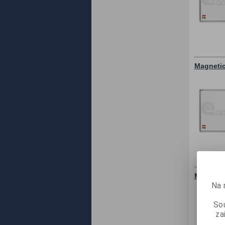
Magnetic
Magnetic
Na 
Sou
za