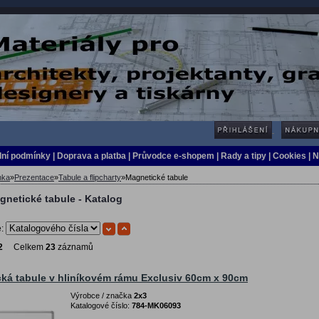
ní podmínky
|
Doprava a platba
|
Průvodce e-shopem
|
Rady a tipy
| Cookies
| 
nka
»
Prezentace
»
Tabule a flipcharty
»
Magnetické tabule
gnetické tabule - Katalog
e:
2
Celkem
23
záznamů
ká tabule v hliníkovém rámu Exclusiv 60cm x 90cm
Výrobce / značka
2x3
Katalogové číslo:
784-MK06093