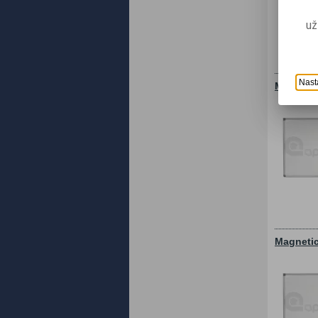
už
Nast
Magnetic
Magnetic