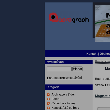
Kontakt
|
Obchod
Úvodní strá
Vyhledávání
Ma
Hledat
Parametrické vyhledávání
Řadit podl
Strana
1
z
Kategorie
Archivace a třídění
Magnetic
Balení
Cartridge a tonery
Kancelářské potřeby