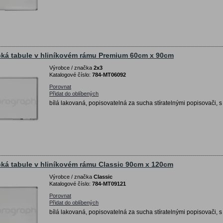
ká tabule v hliníkovém rámu Premium 60cm x 90cm
Výrobce / značka
2x3
Katalogové číslo:
784-MT06092
Porovnat
Přidat do oblíbených
bílá lakovaná, popisovatelná za sucha stíratelnými popisovači, s
ká tabule v hliníkovém rámu Classic 90cm x 120cm
Výrobce / značka
Classic
Katalogové číslo:
784-MT09121
Porovnat
Přidat do oblíbených
bílá lakovaná, popisovatelná za sucha stíratelnými popisovači, s