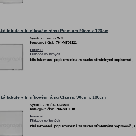
ká tabule v hliníkovém rámu Premium 90cm x 120cm
Výrobce / značka
2x3
Katalogové číslo:
784-MT09122
Porovnat
Přidat do oblíbených
bílá lakovaná, popisovatelná za sucha stíratelnými popisovači, s
ká tabule v hliníkovém rámu Classic 90cm x 180cm
Výrobce / značka
Classic
Katalogové číslo:
784-MT09181
Porovnat
Přidat do oblíbených
bílá lakovaná, popisovatelná za sucha stíratelnými popisovači, s