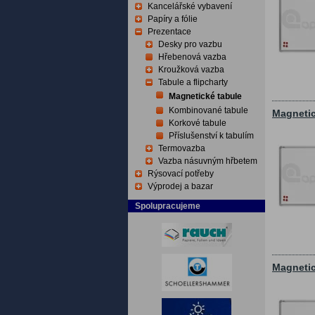
Kancelářské vybavení
Papíry a fólie
Prezentace
Desky pro vazbu
Hřebenová vazba
Kroužková vazba
Tabule a flipcharty
Magnetické tabule
Kombinované tabule
Magnetic
Korkové tabule
Příslušenství k tabulím
Termovazba
Vazba násuvným hřbetem
Rýsovací potřeby
Výprodej a bazar
Spolupracujeme
Magnetic