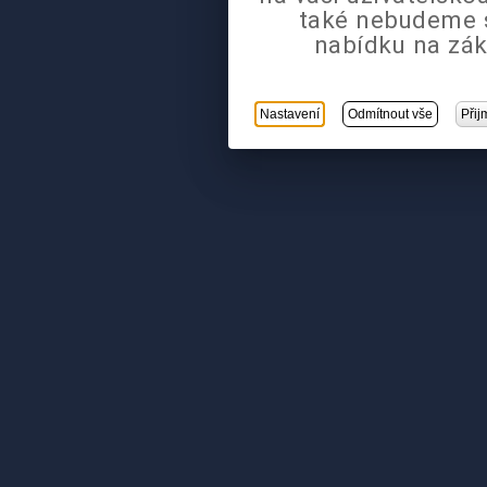
také nebudeme 
nabídku na zák
Nastavení
Odmítnout vše
Přij