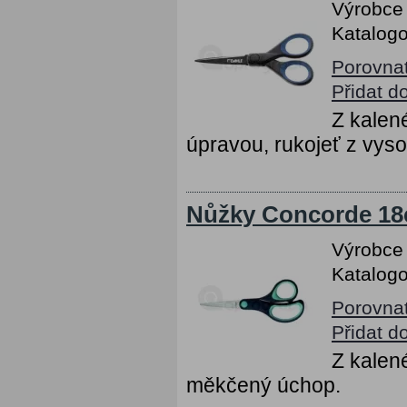
Výrobce
Katalogo
Porovna
Přidat d
Z kalené
úpravou, rukojeť z vys
Nůžky Concorde 18c
Výrobce
Katalogo
Porovna
Přidat d
Z kalen
měkčený úchop.