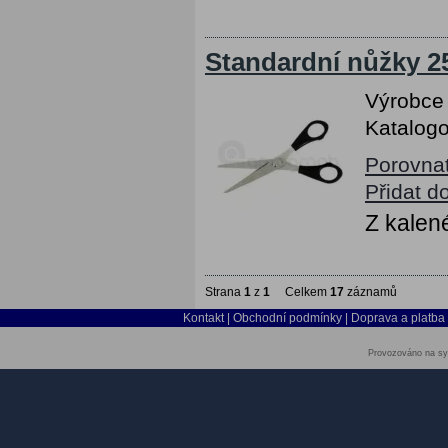
Standardní nůžky 2
Výrobce
Katalogo
Porovna
Přidat d
Z kalen
Strana
1
z
1
Celkem
17
záznamů
Kontakt
|
Obchodní podmínky
|
Doprava a platba
Provozováno na sy