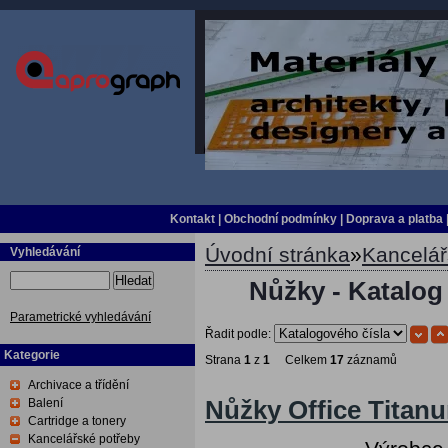
Kontakt
|
Obchodní podmínky
|
Doprava a platba
Úvodní stránka
»
Kancelář
Vyhledávání
Hledat
Nůžky - Katalog
Parametrické vyhledávání
Řadit podle:
Kategorie
Strana
1
z
1
Celkem
17
záznamů
Archivace a třídění
Balení
Nůžky Office Titan
Cartridge a tonery
Kancelářské potřeby