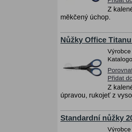
Z kalen
měkčený úchop.
Nůžky Office Titan
Výrobce
Katalogo
Porovna
Přidat d
Z kalené
úpravou, rukojeť z vys
Standardní nůžky 2
Výrobce