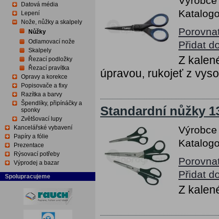
Výrobce
Datová média
Katalogo
Lepení
Nože, nůžky a skalpely
Porovna
Nůžky
Odlamovací nože
Přidat d
Skalpely
Z kalené
Řezací podložky
Řezací pravítka
úpravou, rukojeť z vys
Opravy a korekce
Popisovače a fixy
Razítka a barvy
Špendlíky, připínáčky a
Standardní nůžky 1
sponky
Zvětšovací lupy
Kancelářské vybavení
Výrobce
Papíry a fólie
Katalogo
Prezentace
Rýsovací potřeby
Porovna
Výprodej a bazar
Přidat d
Spolupracujeme
Z kalen