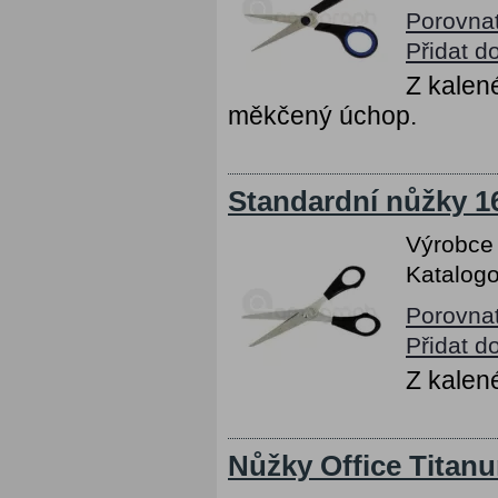
Porovna
Přidat d
Z kalen
měkčený úchop.
Standardní nůžky 1
Výrobce
Katalogo
Porovna
Přidat d
Z kalen
Nůžky Office Titan