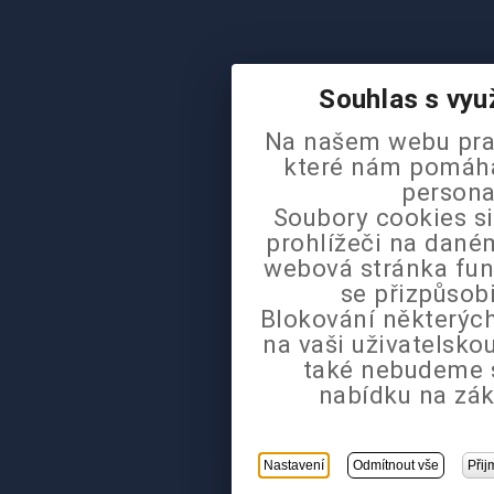
Souhlas s vyu
Na našem webu pra
které nám pomáhaj
persona
Soubory cookies si
prohlížeči na daném
webová stránka fun
se přizpůsob
Blokování některých
na vaši uživatelsk
také nebudeme 
nabídku na zák
Nastavení
Odmítnout vše
Přij