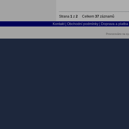
Strana
1
z
2
Celkem
37
záznamů
Kontakt
|
Obchodní podmínky
|
Doprava a platba
Provozováno na sy