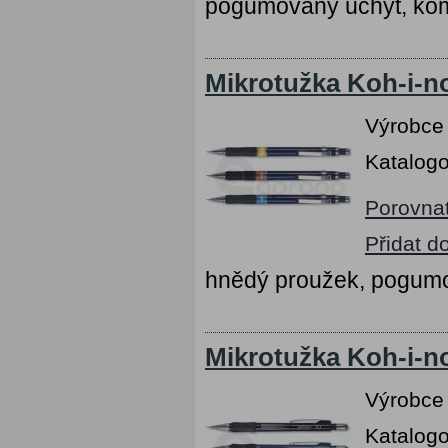
pogumovaný úchyt, kom
Mikrotužka Koh-i-n
Výrobce
Katalogo
Porovna
Přidat d
hnědý proužek, pogumo
Mikrotužka Koh-i-n
Výrobce
Katalogo