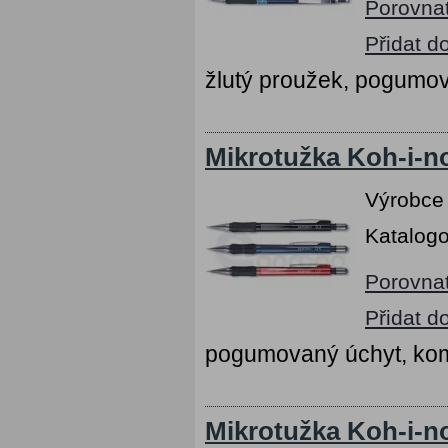
Porovna
Přidat d
žlutý proužek, pogumov
Mikrotužka Koh-i-n
Výrobce
Katalogo
Porovna
Přidat d
pogumovaný úchyt, kom
Mikrotužka Koh-i-n