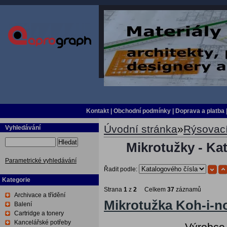
Kontakt
|
Obchodní podmínky
|
Doprava a platba
Úvodní stránka
»
Rýsovací
Vyhledávání
Hledat
Mikrotužky - Ka
Parametrické vyhledávání
Řadit podle:
Kategorie
Strana
1
z
2
Celkem
37
záznamů
Archivace a třídění
Mikrotužka Koh-i-n
Balení
Cartridge a tonery
Kancelářské potřeby
Výrobce