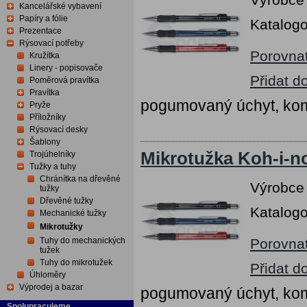
Kancelářské vybavení
Papíry a fólie
Katalogo
Prezentace
Rýsovací potřeby
Porovna
Kružítka
Linery - popisovače
Přidat d
Poměrová pravítka
Pravítka
pogumovaný úchyt, kom
Pryže
Příložníky
Rýsovací desky
Šablony
Mikrotužka Koh-i-n
Trojúhelníky
Tužky a tuhy
Chránítka na dřevěné
Výrobce
tužky
Dřevěné tužky
Katalogo
Mechanické tužky
Mikrotužky
Tuhy do mechanických
Porovna
tužek
Tuhy do mikrotužek
Přidat d
Úhloměry
Výprodej a bazar
pogumovaný úchyt, kom
Spolupracujeme