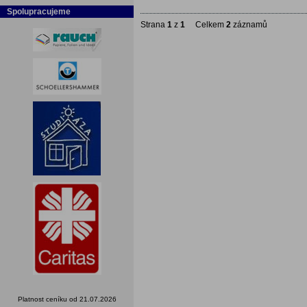
Spolupracujeme
Strana
1
z
1
Celkem
2
záznamů
Platnost ceníku od 21.07.2026