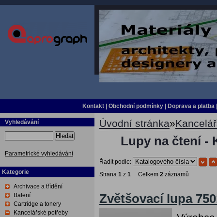
Kontakt
|
Obchodní podmínky
|
Doprava a platba
Úvodní stránka
»
Kancelář
Vyhledávání
Hledat
Lupy na čtení - 
Parametrické vyhledávání
Řadit podle:
Kategorie
Strana
1
z
1
Celkem
2
záznamů
Archivace a třídění
Balení
Zvětšovací lupa 750
Cartridge a tonery
Kancelářské potřeby