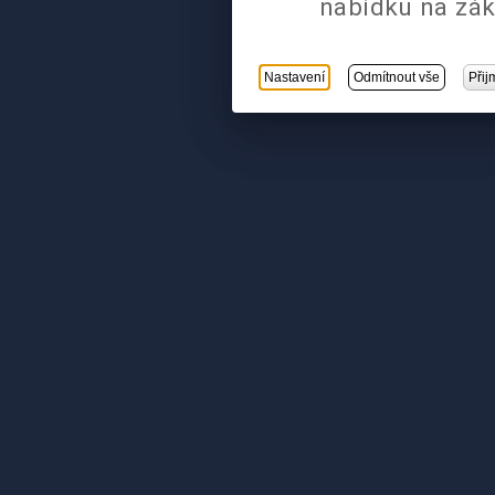
nabídku na zák
Nastavení
Odmítnout vše
Přij