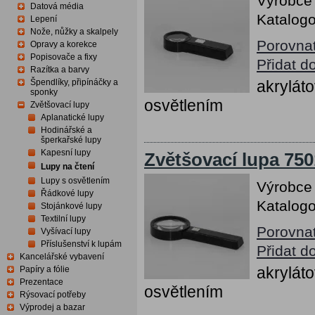
Výrobce
Datová média
Katalogo
Lepení
Nože, nůžky a skalpely
Porovna
Opravy a korekce
Popisovače a fixy
Přidat d
Razítka a barvy
Špendlíky, připínáčky a
akrylát
sponky
osvětlením
Zvětšovací lupy
Aplanatické lupy
Hodinářské a
šperkařské lupy
Kapesní lupy
Zvětšovací lupa 75
Lupy na čtení
Lupy s osvětlením
Výrobce
Řádkové lupy
Katalogo
Stojánkové lupy
Textilní lupy
Porovna
Vyšívací lupy
Příslušenství k lupám
Přidat d
Kancelářské vybavení
akrylát
Papíry a fólie
Prezentace
osvětlením
Rýsovací potřeby
Výprodej a bazar