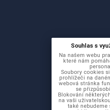
Souhlas s vyu
Na našem webu pra
které nám pomáhaj
persona
Soubory cookies si
prohlížeči na daném
webová stránka fun
se přizpůsob
Blokování některých
na vaši uživatelsk
také nebudeme 