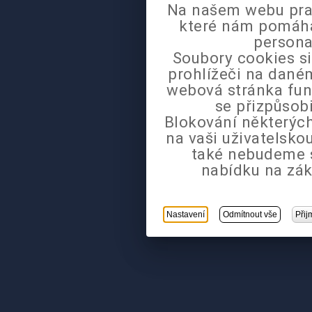
Na našem webu pra
které nám pomáhaj
persona
Soubory cookies si
prohlížeči na daném
webová stránka fun
se přizpůsob
Blokování některých
na vaši uživatelsk
také nebudeme 
nabídku na zák
Nastavení
Odmítnout vše
Přij