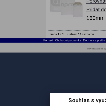
Porovna
Přidat d
160mm x
Strana
1
z
1
Celkem
14
záznamů
Kontakt
|
Obchodní podmínky
|
Doprava a platba
Provozováno na sy
Souhlas s vyu