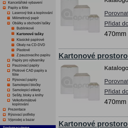
Kancelářské vybavení
Papíry a fólie
Porovna
Laserový tisk a kopírování
Milimetrový papír
Přidat d
Obálky a obchodní tašky
Bublinkové
470mm x
Kartonové tašky
Klasické papírové
Obaly na CD-DVD
Plastové
Kartonové prostoro
Z pauzovacího papíru
Papíry pro výtvarníky
Pauzovací papíry
Katalogo
Plotrové CAD papíry a
fólie
Rýsovací papíry
Porovna
Samolepicí bločky
Samolepicí etikety
Přidat d
Sešity, bloky a knihy
470mm x
Velkoformátové
kopírování
Prezentace
Rýsovací potřeby
Výprodej a bazar
Kartonové prostoro
Spolupracujeme