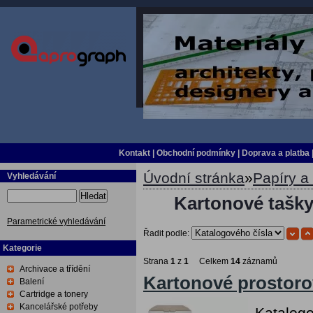
Kontakt
|
Obchodní podmínky
|
Doprava a platba
Úvodní stránka
»
Papíry a 
Vyhledávání
Hledat
Kartonové tašky
Parametrické vyhledávání
Řadit podle:
Kategorie
Strana
1
z
1
Celkem
14
záznamů
Archivace a třídění
Kartonové prostoro
Balení
Cartridge a tonery
Kancelářské potřeby
Katalogo