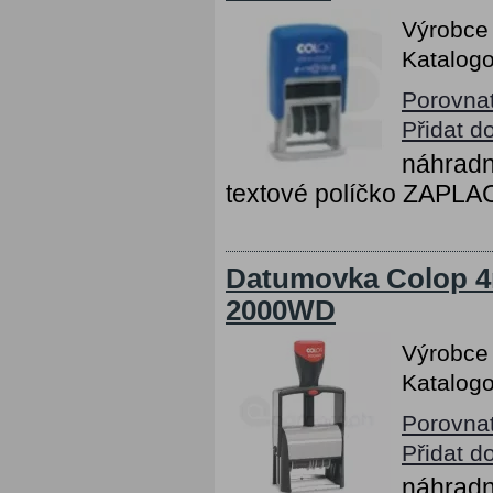
Výrobce
Katalogo
Porovna
Přidat d
náhradn
textové políčko ZAPL
Datumovka Colop 4m
2000WD
Výrobce
Katalogo
Porovna
Přidat d
náhradn