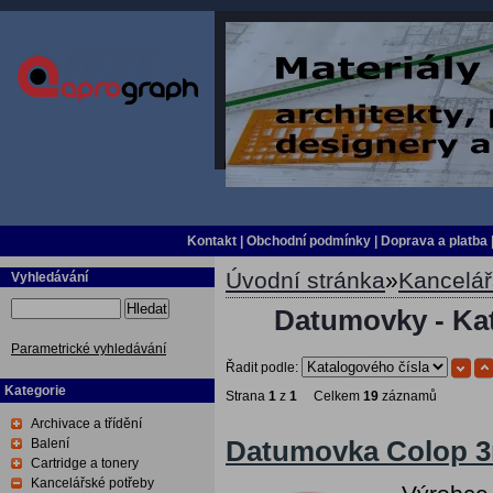
Kontakt
|
Obchodní podmínky
|
Doprava a platba
Úvodní stránka
»
Kancelář
Vyhledávání
Hledat
Datumovky - Ka
Parametrické vyhledávání
Řadit podle:
Kategorie
Strana
1
z
1
Celkem
19
záznamů
Archivace a třídění
Balení
Datumovka Colop 3
Cartridge a tonery
Kancelářské potřeby