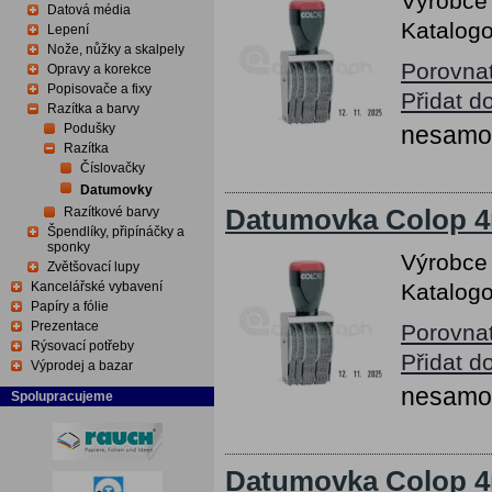
Výrobce
Datová média
Katalogo
Lepení
Nože, nůžky a skalpely
Porovna
Opravy a korekce
Popisovače a fixy
Přidat d
Razítka a barvy
Podušky
nesamob
Razítka
Číslovačky
Datumovky
Razítkové barvy
Datumovka Colop 4
Špendlíky, připínáčky a
sponky
Výrobce
Zvětšovací lupy
Kancelářské vybavení
Katalogo
Papíry a fólie
Prezentace
Porovna
Rýsovací potřeby
Přidat d
Výprodej a bazar
nesamob
Spolupracujeme
Datumovka Colop 4