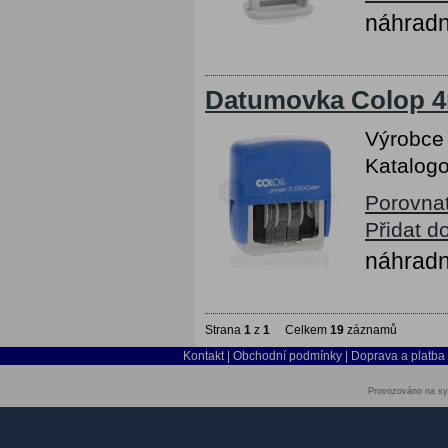
náhradn
Datumovka Colop 4m
Výrobce
Katalogo
Porovna
Přidat d
náhradn
Strana
1
z
1
Celkem
19
záznamů
Kontakt
|
Obchodní podmínky
|
Doprava a platba
Provozováno na sy