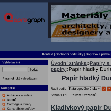
Kontakt
|
Obchodní podmínky
|
Doprava a platba
Úvodní stránka
»
Papíry a 
Vyhledávání
papíry
»
Papír hladký Duri
Hledat
Papír hladký Dur
Parametrické vyhledávání
Kategorie
Řadit podle:
Strana
1
z
1
Celkem
9
záznamů
Archivace a třídění
Balení
Cartridge a tonery
Kladívkový papír Du
Kancelářské potřeby