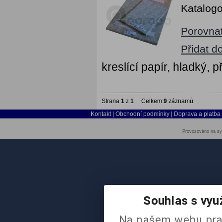
Katalogo
Porovna
Přidat d
kreslící papír, hladký, p
Strana
1
z
1
Celkem
9
záznamů
Kontakt
|
Obchodní podmínky
|
Doprava a platba
Provozováno na sy
Souhlas s vyu
Na našem webu pra