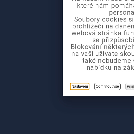
které nám pomáhaj
persona
Soubory cookies si
prohlížeči na daném
webová stránka fun
se přizpůsob
Blokování některých
na vaši uživatelsk
také nebudeme 
nabídku na zák
Nastavení
Odmítnout vše
Přij