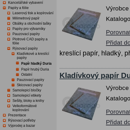
Kancelářské vybavení
Výrobce
Papíry a fólie
Laserový tisk a kopírování
Katalogo
Milimetrový papír
Obálky a obchodní tašky
Papíry pro výtvarníky
Porovna
Pauzovací papíry
Plotrové CAD papíry a
Přidat d
fólie
Rýsovací papíry
kreslící papír, hladký, p
Kladívkové a kreslící
papíry
Papír hladký Duria
Papír hrubý Duria
Kladívkový papír Du
Ostatní
Pauzovací papíry
Skicovací papíry
Výrobce
Samolepicí bločky
Samolepicí etikety
Katalogo
Sešity, bloky a knihy
Velkoformátové
kopírování
Porovna
Prezentace
Rýsovací potřeby
Přidat d
Výprodej a bazar