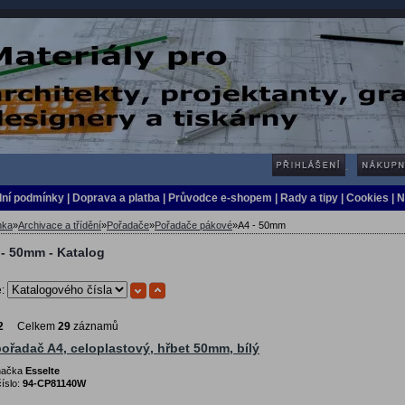
ní podmínky
|
Doprava a platba
|
Průvodce e-shopem
|
Rady a tipy
| Cookies
| 
nka
»
Archivace a třídění
»
Pořadače
»
Pořadače pákové
»
A4 - 50mm
 - 50mm - Katalog
e:
2
Celkem
29
záznamů
ořadač A4, celoplastový, hřbet 50mm, bílý
značka
Esselte
íslo:
94-CP81140W