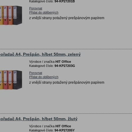
Katalogové číslo:
94-KP27201B
Porovnat
Přidat do oblíbených
z vnější strany potažený prešpánovým papírem
ořadač A4, Prešpán, hřbet 50mm, zelený
Výrobce / značka
HIT Office
Katalogové číslo:
94-KP27203G
Porovnat
Přidat do oblíbených
z vnější strany potažený prešpánovým papírem
ořadač A4, Prešpán, hřbet 50mm, žlutý
Výrobce / značka
HIT Office
Katalogové číslo:
94-KP27205Y