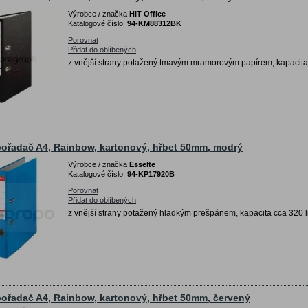
Výrobce / značka
HIT Office
Katalogové číslo:
94-KM88312BK
Porovnat
Přidat do oblíbených
z vnější strany potažený tmavým mramorovým papírem, kapacita 
ořadač A4, Rainbow, kartonový, hřbet 50mm, modrý
Výrobce / značka
Esselte
Katalogové číslo:
94-KP17920B
Porovnat
Přidat do oblíbených
z vnější strany potažený hladkým prešpánem, kapacita cca 320 l
ořadač A4, Rainbow, kartonový, hřbet 50mm, červený