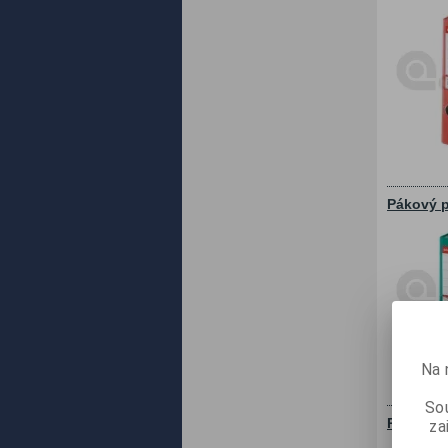
Pákový p
Na 
Sou
Pákový p
za