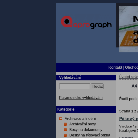
Kontakt
|
Obchod
Úvodní strá
Vyhledávání
A4
Hledat
Parametrické vyhledávání
Řadit podl
Kategorie
Strana
1
z
Archivace a třídění
Pákový p
Archivační boxy
Výrobce / 
Boxy na dokumenty
Katalogové č
Desky na rýsovací prkna