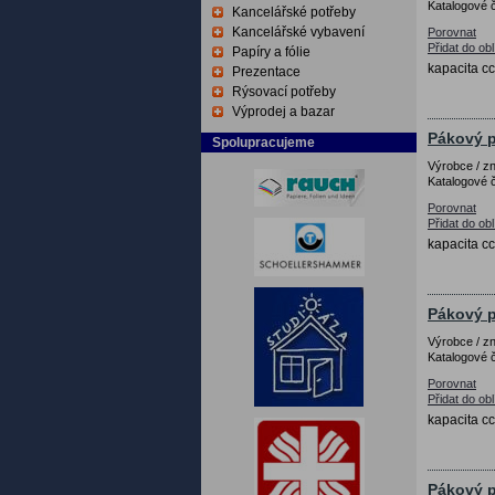
Katalogové č
Kancelářské potřeby
Kancelářské vybavení
Porovnat
Přidat do ob
Papíry a fólie
kapacita cc
Prezentace
Rýsovací potřeby
Výprodej a bazar
Pákový p
Spolupracujeme
Výrobce / 
Katalogové č
Porovnat
Přidat do ob
kapacita cc
Pákový p
Výrobce / 
Katalogové č
Porovnat
Přidat do ob
kapacita cc
Pákový p