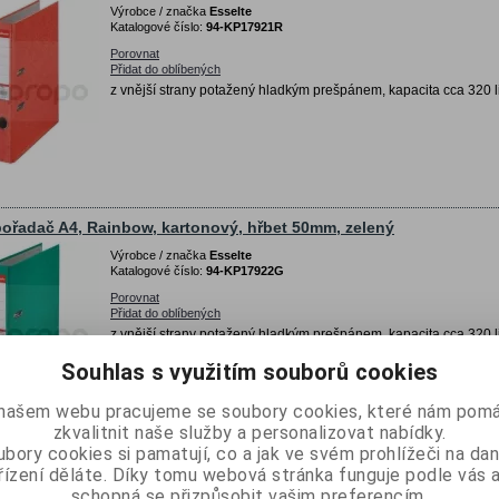
Výrobce / značka
Esselte
Katalogové číslo:
94-KP17921R
Porovnat
Přidat do oblíbených
z vnější strany potažený hladkým prešpánem, kapacita cca 320 l
ořadač A4, Rainbow, kartonový, hřbet 50mm, zelený
Výrobce / značka
Esselte
Katalogové číslo:
94-KP17922G
Porovnat
Přidat do oblíbených
z vnější strany potažený hladkým prešpánem, kapacita cca 320 l
Souhlas s využitím souborů cookies
našem webu pracujeme se soubory cookies, které nám pomá
zkvalitnit naše služby a personalizovat nabídky.
bory cookies si pamatují, co a jak ve svém prohlížeči na d
ořadač A4, Rainbow, kartonový, hřbet 50mm, žlutý
řízení děláte. Díky tomu webová stránka funguje podle vás a
schopná se přizpůsobit vašim preferencím.