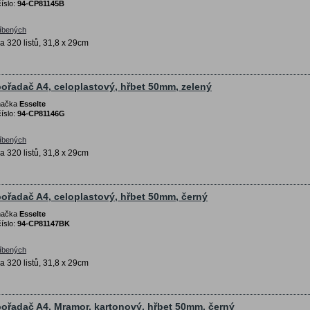
íslo:
94-CP81145B
líbených
a 320 listů, 31,8 x 29cm
ořadač A4, celoplastový, hřbet 50mm, zelený
značka
Esselte
íslo:
94-CP81146G
líbených
a 320 listů, 31,8 x 29cm
ořadač A4, celoplastový, hřbet 50mm, černý
značka
Esselte
íslo:
94-CP81147BK
líbených
a 320 listů, 31,8 x 29cm
ořadač A4, Mramor, kartonový, hřbet 50mm, černý