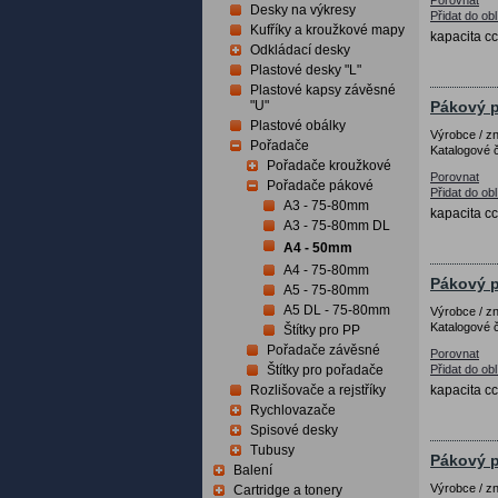
Porovnat
Desky na výkresy
Přidat do ob
Kufříky a kroužkové mapy
kapacita cc
Odkládací desky
Plastové desky "L"
Plastové kapsy závěsné
"U"
Pákový p
Plastové obálky
Výrobce / 
Pořadače
Katalogové č
Pořadače kroužkové
Porovnat
Pořadače pákové
Přidat do ob
A3 - 75-80mm
kapacita cc
A3 - 75-80mm DL
A4 - 50mm
A4 - 75-80mm
Pákový p
A5 - 75-80mm
A5 DL - 75-80mm
Výrobce / 
Katalogové č
Štítky pro PP
Pořadače závěsné
Porovnat
Štítky pro pořadače
Přidat do ob
Rozlišovače a rejstříky
kapacita cc
Rychlovazače
Spisové desky
Tubusy
Pákový p
Balení
Výrobce / 
Cartridge a tonery