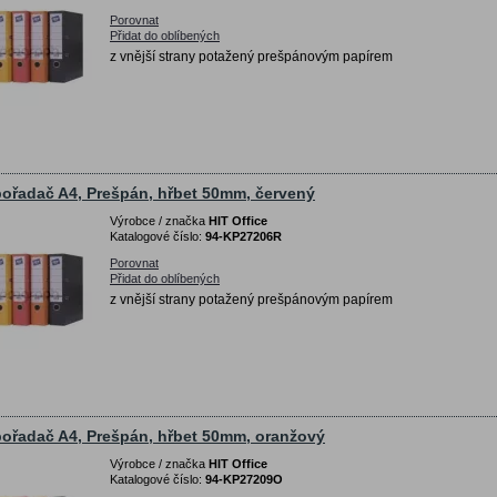
Porovnat
Přidat do oblíbených
z vnější strany potažený prešpánovým papírem
ořadač A4, Prešpán, hřbet 50mm, červený
Výrobce / značka
HIT Office
Katalogové číslo:
94-KP27206R
Porovnat
Přidat do oblíbených
z vnější strany potažený prešpánovým papírem
ořadač A4, Prešpán, hřbet 50mm, oranžový
Výrobce / značka
HIT Office
Katalogové číslo:
94-KP27209O