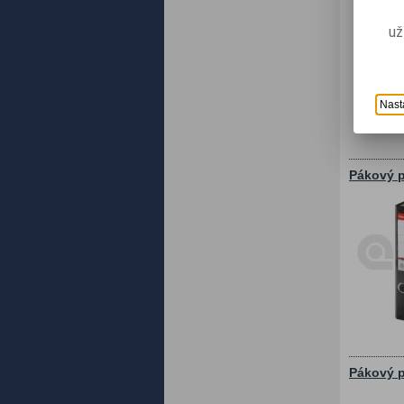
už
Nast
Pákový p
Pákový p